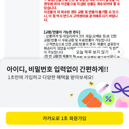
경우에 따라 사은품으로 지급된 상품도 회수되어야 할 수
있습니다.
사은품이 미 회수된 경우 교환 및 반품이 불가할 수 있으
니, 이 점 역시 반드시 고객센터로 문의해주시기 바랍니
다.
[교환/반품이 가능한 경우]
- 상품하자 및 데일리라이크의 과실(오배송 등)로 인한
교환/반품 시 무료교환 및 무료반품이 가능합니다.
- 고객변심으로 인한 교환/반품의 경우, 제품의 겉포장이
훼손되지 않았을 시에만 고객 부담으로 1회 교환 및 반품
오늘 하루 보지 않기
이 가능합니다.
(한 번 교환한 제품의 재 교환 및 반품은 불가능하오니 교
환을 원하실 경우 신중히 결정해주시기 바랍니다.)
[교환/반품이 되지 않는 경우]
- 마 단위로 판매되는 패브릭(상품명 앞에 ■ 부호로 표
기)은 주문해주시는 단위에 맞춰 재단하여 배송되므로 어
떤 경우에도 교환/반품이 불가능하오니 신중한 구매 부탁
드립니다.
(■ cotton ribbon, ■ 웨빙테이프, ■ 웨빙끈 등, 동일
한 조건 적용)
- 오배송 or 불량이더라도 제품 세탁 및 재단 등의 변형이
있을 경우 반품이 불가능하오니 번거로우시더라도 제작
전 확인 부탁드립니다.
- 모니터는 각각의 모니터마다 화면에 보여 지는 색상과
이미지에 차이가 있을 수 있으므로 이와 관련된 이유로
교환/반품은 불가능합니다.
카카오로
1초 회원가입
바로 구매하기
- 데일리라이크의 제품은 기본적으로 패턴을 활용하여
만들어집니다.
원단의 어느 부분을 어떻게 자르느냐에 따라 화면상에 보