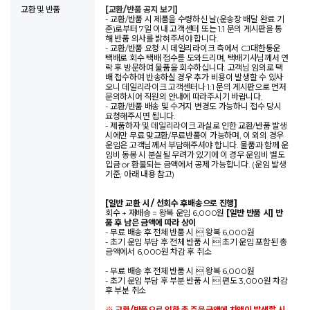
교환 및 반품
[교환/반품 공지 보기]
- 교환/반품 시 제품을 수령하신 날(운송장 배달 완료 기
준)로부터 7일 이내 고객센터 또는 1:1 문의 게시판을 통
해 반품 의사를 밝혀주셔야 합니다.
- 교환/반품 요청 시 데일리라이크 측에서 CJ대한통운
택배로 회수 택배 접수를 도와드리며, 택배기사님께서 연
락 후 방문하여 물품을 회수하십니다. 고객님 임의로 택
배 접수하여 반송하실 경우 추가 비용이 발생할 수 있사
오니 데일리라이크 고객센터나 1:1 문의 게시판으로 먼저
문의하시어 직원의 안내에 따라주시기 바랍니다.
- 교환/반품 배송 및 수거지 변경도 가능하니 접수 당시
요청해주시면 됩니다.
- 제품하자 및 데일리라이크 과실로 인한 교환/반품 발생
시에만 무료 맞교환/무료반품이 가능하며, 이 외의 경우
운임은 고객님께서 부담해주셔야 합니다. 물품과 함께 운
임비 동봉 시 분실될 우려가 있기에 이 경우 운임비 별도
입금 or 환불되는 금액에서 공제 가능합니다. (운임 발생
기준, 아래 내용 참고)
[일반 교환 시 / 선회수 후배송으로 진행]
회수 + 재배송 = 왕복 운임 6,000원
[일반 반품 시] 반
품 후 남은 금액에 따라 상이
- 무료 배송 후 전체 반품 시  왕복 6,000원
- 초기 운임 부담 후 전체 반품 시  초기 운임 포함된 총
금액에서 6,000원 차감 후 취소
- 무료 배송 후 전체 반품 시  왕복 6,000원
- 초기 운임 부담 후 부분 반품 시  편도 3,000원 차감
후 부분 취소
※ 교환/반품으로 인한 총 주문금액에 차액이 발생할 시,