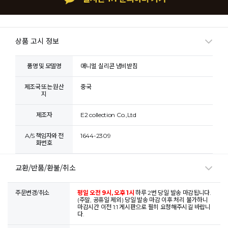
상품 고시 정보
품명 및 모델명
애니멀 실리콘 냄비받침
제조국 또는 원산
중국
지
제조자
E2 collection Co.,Ltd
A/S 책임자와 전
1644-2309
화번호
교환/반품/환불/취소
주문변경/취소
평일 오전 9시, 오후 1시
하루 2번 당일 발송 마감됩니다.
(주말, 공휴일 제외) 당일 발송 마감 이후 처리 불가하니
마감시간 이전 1:1 게시판으로 필히 요청해주시길 바랍니
다.