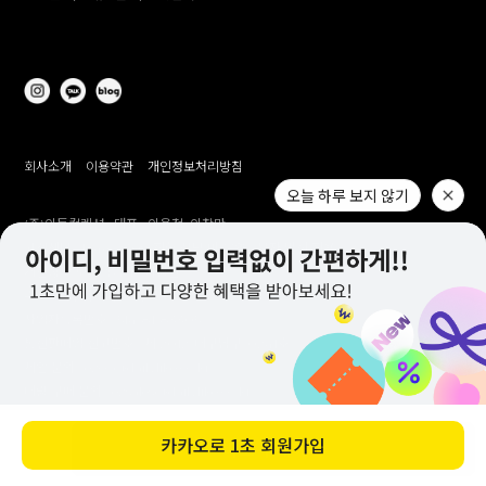
회사소개
이용약관
개인정보처리방침
오늘 하루 보지 않기
(주)이투컬렉션
대표 :
이용철, 이창만
고객센터 :
1644-2309(전화 상담 미 운영 / 문자 발신 전용)
개인정보 보호책임자 :
이창만
주소 :
대구시 남구 대명남로 192
사업자등록번호 :
514-81-83305
통신판매업 신고번호 :
제 2012-대구남구-0241호
제안 문의 : e2co@dailylike.co.kr
대량 구매 문의 : e2sales@dailylike.co.kr
Overseas business : dailylike@e2collection.com
FAX :
053-651-2309
카카오로
1초 회원가입
바로 구매하기