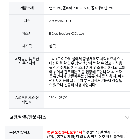
제품소재
면 80%, 폴리에스테르 17%, 폴리우레탄 3%
치수
220~250mm
제조자
E2 collection CO.,Ltd
제조국
한국
세탁방법 및 취급
1. 40도 이하의 물에서 중성세제로 세탁해주세요. 2.
시 주의사항
다림질을 할 경우 양말 색상이 변할 수 있으니 사용
을 삼가주세요. 3. 건조시 기계 건조를 피하시고 그늘
에 뉘어서 건조하는 것을 권장해 드립니다. 4. 소재
를 유연하게 만들어주는 섬유유연제를 사용 시, 미끄
럼방지기능의 실리콘이 부드러워져 기능이 상실될
수 있으니 신중히 사용 바랍니다.
A/S 책임자와 전
1644-2309
화번호
교환/반품/환불/취소
주문변경/취소
평일 오전 9시, 오후 1시
하루 2번 당일 발송 마감됩니다.
(주말, 공휴일 제외) 당일 발송 마감 이후 처리 불가하니