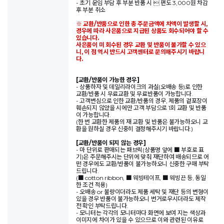
- 초기 운임 부담 후 부분 반품 시  편도 3,000원 차감
후 부분 취소
※ 교환/반품으로 인한 총 주문금액에 차액이 발생할 시,
경우에 따라 사은품으로 지급된 상품도 회수되어야 할 수
있습니다.
사은품이 미 회수된 경우 교환 및 반품이 불가할 수 있으
니, 이 점 역시 반드시 고객센터로 문의해주시기 바랍니
다.
[교환/반품이 가능한 경우]
- 상품하자 및 데일리라이크의 과실(오배송 등)로 인한
교환/반품 시 무료교환 및 무료반품이 가능합니다.
- 고객변심으로 인한 교환/반품의 경우, 제품의 겉포장이
훼손되지 않았을 시에만 고객 부담으로 1회 교환 및 반품
이 가능합니다.
(한 번 교환한 제품의 재 교환 및 반품은 불가능하오니 교
환을 원하실 경우 신중히 결정해주시기 바랍니다.)
[교환/반품이 되지 않는 경우]
- 마 단위로 판매되는 패브릭(상품명 앞에 ■ 부호로 표
기)은 주문해주시는 단위에 맞춰 재단하여 배송되므로 어
떤 경우에도 교환/반품이 불가능하오니 신중한 구매 부탁
드립니다.
(■ cotton ribbon, ■ 웨빙테이프, ■ 웨빙끈 등, 동일
한 조건 적용)
- 오배송 or 불량이더라도 제품 세탁 및 재단 등의 변형이
있을 경우 반품이 불가능하오니 번거로우시더라도 제작
전 확인 부탁드립니다.
- 모니터는 각각의 모니터마다 화면에 보여 지는 색상과
이미지에 차이가 있을 수 있으므로 이와 관련된 이유로