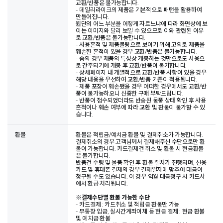
교환/반품은 불가능합니다.
- 데일리라이크의 제품은 기본적으로 패턴을 활용하여
만들어집니다.
원단의 어느 부분을 어떻게 자르느냐에 따라 화면상에 보
이는 이미지와 달리 보일 수 있으므로 이와 관련된 이유
로 교환/반품은 불가능합니다.
- 사용흔적 및 제품불량으로 보이기 위해 고의로 제품을
훼손한 흔적이 있을 경우 교환/반품은 불가능합니다.
- 솜의 경우 제품의 특성상 개봉하는 것만으로도 사용으
로 간주되기에 개봉 후 교환/반품이 불가합니다.
- 상세페이지 내 개별적으로 교환/반품 사항이 있을 경우
해당 내용을 우선하여 교환/반품 기준이 적용됩니다.
- 제품 포장이 훼손됐을 경우 어떠한 경우에서도 교환/반
품이 불가능하오니 신중한 구매 부탁드립니다.
- 반품이 접수되었더라도 반송된 물품 상태 확인 후 사용
흔적이나 훼손 여부에 따라 교환 및 환불이 불가할 수 있
습니다.
환불
환불은 적립금/예치금 환불 및 결제취소가 가능합니다.
결제취소의 경우 고객님께서 결제해주신 수단으로만 환
불이 가능합니다. 카드결제건 취소 및 환불 시 현금환불
은 불가합니다.
반품건 수령 및 물품 확인 후 환불 절차가 진행되며, 신용
카드 및 휴대폰 결제의 경우 결제일자에 맞추어 대금이
청구될 수도 있습니다. 이 경우 익월 대금청구 시 카드사
에서 환급 처리됩니다.
※
결제수단별 환불 가능한 수단
- 카드결제 : 카드취소 및 적립금 환불만 가능
- 무통장 입금, 실시간계좌이체 등 현금 결제 : 현금 환불
및 예치금 환불