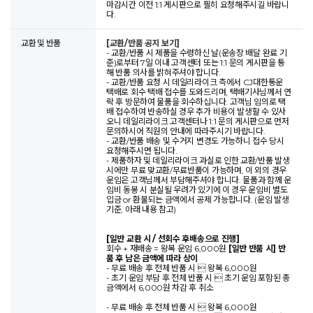
마감시간 이전 1:1 게시판으로 필히 요청해주시길 바랍니
다.
교환 및 반품
[교환/반품 공지 보기]
- 교환/반품 시 제품을 수령하신 날(운송장 배달 완료 기
준)로부터 7일 이내 고객센터 또는 1:1 문의 게시판을 통
해 반품 의사를 밝혀주셔야 합니다.
- 교환/반품 요청 시 데일리라이크 측에서 CJ대한통운
택배로 회수 택배 접수를 도와드리며, 택배기사님께서 연
락 후 방문하여 물품을 회수하십니다. 고객님 임의로 택
배 접수하여 반송하실 경우 추가 비용이 발생할 수 있사
오니 데일리라이크 고객센터나 1:1 문의 게시판으로 먼저
문의하시어 직원의 안내에 따라주시기 바랍니다.
- 교환/반품 배송 및 수거지 변경도 가능하니 접수 당시
요청해주시면 됩니다.
- 제품하자 및 데일리라이크 과실로 인한 교환/반품 발생
시에만 무료 맞교환/무료반품이 가능하며, 이 외의 경우
운임은 고객님께서 부담해주셔야 합니다. 물품과 함께 운
임비 동봉 시 분실될 우려가 있기에 이 경우 운임비 별도
입금 or 환불되는 금액에서 공제 가능합니다. (운임 발생
기준, 아래 내용 참고)
[일반 교환 시 / 선회수 후배송으로 진행]
회수 + 재배송 = 왕복 운임 6,000원
[일반 반품 시] 반
품 후 남은 금액에 따라 상이
- 무료 배송 후 전체 반품 시  왕복 6,000원
- 초기 운임 부담 후 전체 반품 시  초기 운임 포함된 총
금액에서 6,000원 차감 후 취소
- 무료 배송 후 전체 반품 시  왕복 6,000원