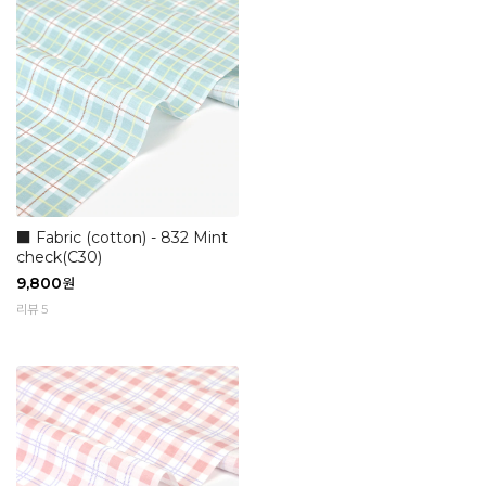
■ Fabric (cotton) - 832 Mint
check(C30)
9,800
원
리뷰 5