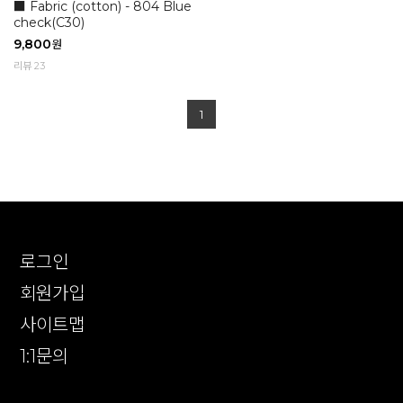
■ Fabric (cotton) - 804 Blue
check(C30)
9,800
원
리뷰 23
1
로그인
회원가입
사이트맵
1:1문의
확인