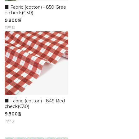
■ Fabric (cotton) - 850 Gree
n check(C30)
9,800
원
리뷰 10
■ Fabric (cotton) - 849 Red
check(C30)
9,800
원
리뷰 3