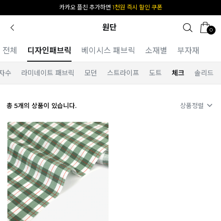
카카오 플친 추가하면
1천원 즉시 할인 쿠폰
원단
0
전체
디자인패브릭
베이시스 패브릭
소재별
부자재
자수
라미네이트 패브릭
모던
스트라이프
도트
체크
솔리드
총
5
개의 상품이 있습니다.
상품정렬