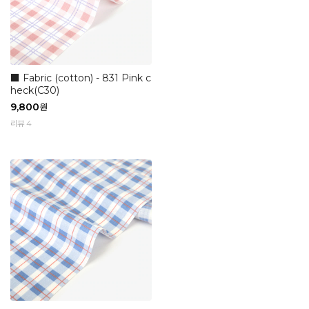
■ Fabric (cotton) - 831 Pink c
heck(C30)
9,800
원
리뷰 4