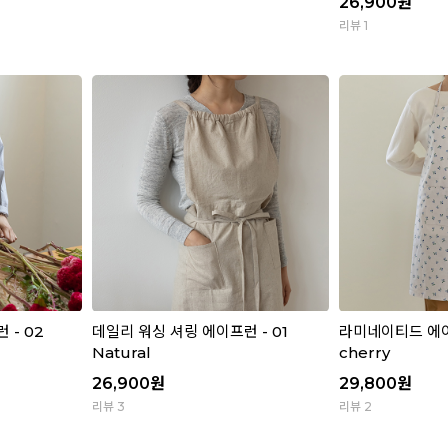
26,900
원
리뷰 1
 - 02
데일리 워싱 셔링 에이프런 - 01
라미네이티드 에이프
Natural
cherry
26,900
원
29,800
원
리뷰 3
리뷰 2