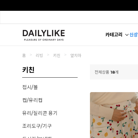
카테고리
신상
>
>
>
홈
리빙
키친
앞치마
키친
전체상품
18
개
접시/볼
컵/유리컵
유리/실리콘 용기
조리도구/기구