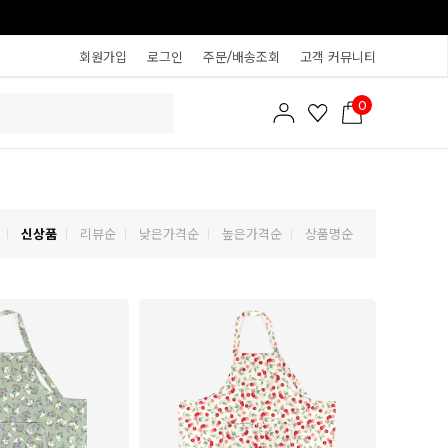
회원가입
로그인
주문/배송조회
고객 커뮤니티
0
신상품
리뷰순
낮은가격순
높은가격순
상품명순