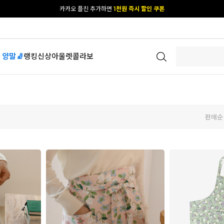
카카오 플친 추가하면
1천원 즉시 할인 쿠폰
[공식몰 단독] 앱 다운받고
2% 결제 할인 받기
 양말🧦
랭킹
신상
아울렛
콜라보
판매순