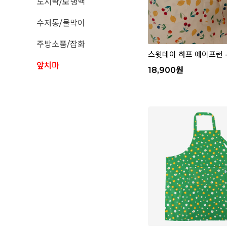
도시락/보냉백
수저통/물막이
주방소품/잡화
스윗데이 하프 에이프런 - 0
앞치마
18,900
원