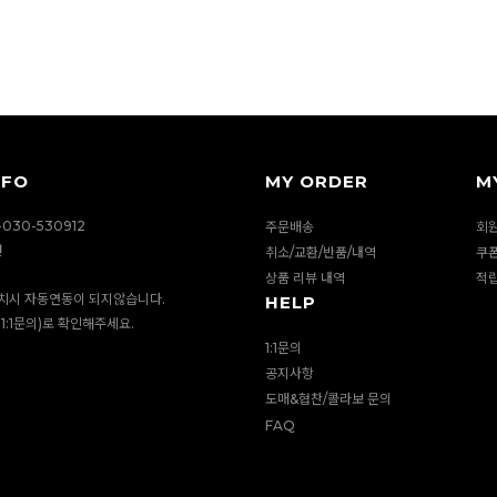
NFO
MY ORDER
M
030-530912
주문배송
회
션
취소/교환/반품/내역
쿠
상품 리뷰 내역
적
치시 자동연동이 되지않습니다.
HELP
1:1문의)로 확인해주세요.
1:1문의
공지사항
도매&협찬/콜라보 문의
FAQ