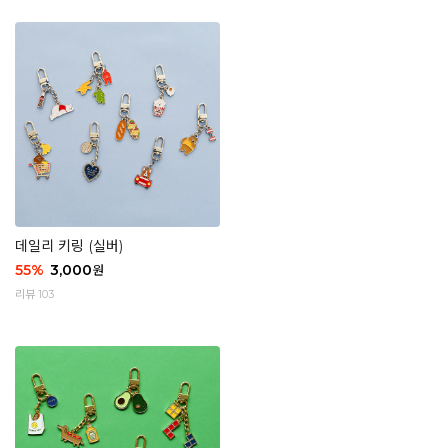
데일리 키링 (실버)
55
%
3,000
원
리뷰 103