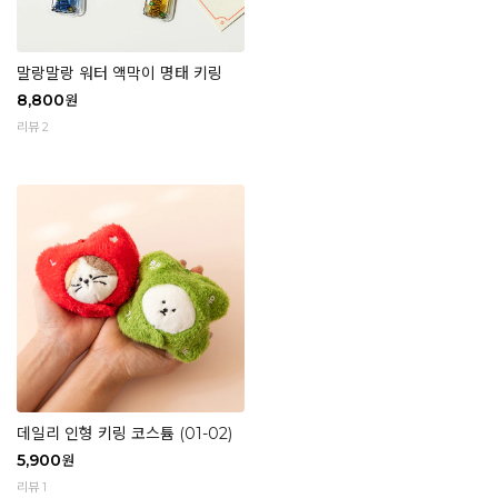
말랑말랑 워터 액막이 명태 키링
8,800
원
리뷰 2
데일리 인형 키링 코스튬 (01-02)
5,900
원
리뷰 1