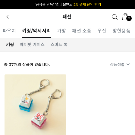
카카오 플친 추가하면
1천원 즉시 할인 쿠폰
패션
0
파우치
키링/악세서리
가방
패션 소품
우산
방한용품
키링
에어팟 케이스
스마트 톡
총
37
개의 상품이 있습니다.
상품정렬