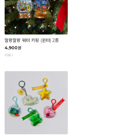
말랑말랑 워터 키링 (윈터) 2종
4,900
원
리뷰 1