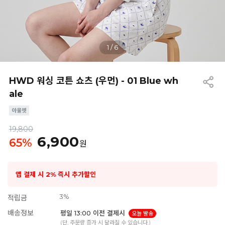
1
/
6
HWD 워싱 코튼 쇼츠 (우먼) - 01 Blue wh
ale
19,800
6,900
65
%
원
앱 결제 시 2% 즉시 추가할인
3%
적립금
배송정보
평일 13:00 이전 결제시
오늘 발송
(단, 주문량 증가 시 달라질 수 있습니다.)