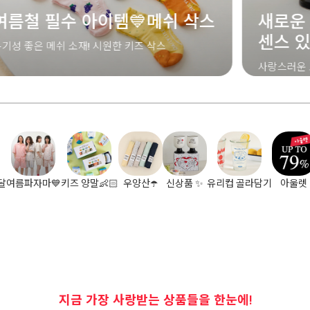
새로운 시작을 축하하는 가장
센스 있는 선택
사랑스러운 포인트 💓 커플 고블렛 세트
달
여름파자마💙
키즈 양말👶🏻
우양산☂️
신상품 ✨
유리컵 골라담기
아울렛
지금 가장 사랑받는 상품들을 한눈에!