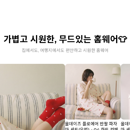
가볍고 시원한, 무드있는 홈웨어👕
집에서도, 여행지에서도 편안하고 시원한 홈웨어
올데이즈 플로에어 반팔 파자
올데
마 세트(우먼) - 04 하트 컨페
마 세