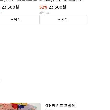
이프
%
23,500
원
52
%
23,500
원
22
리뷰 24
+ 담기
+ 담기

컬러팜 키즈 프릴 메