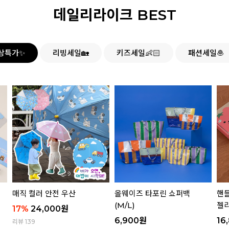
데일리라이크 BEST
상특가✨
리빙세일🏡
키즈세일👶🏻
패션세일🧆
매직 컬러 안전 우산
올웨이즈 타포린 쇼퍼백
핸들
(M/L)
젤리
17
%
24,000
원
6,900
원
16
리뷰 139