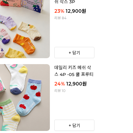
쉬 삭스 3P
23
%
12,900
원
리뷰 84
+ 담기
데일리 키즈 메쉬 삭
스 4P -05 쿨 프루티
24
%
12,900
원
리뷰 10
+ 담기