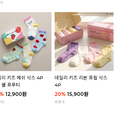
11
리뷰 11
리 키즈 메쉬 삭스 4P
데일리 키즈 리본 프릴 삭스
애니멀 부클
5 쿨 프루티
4P
함)
%
12,900
원
20
%
15,900
원
63
%
8,8
10
리뷰 6
리뷰 8