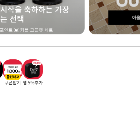
365 데일
[특별할인] 3,90
플친하고
쿠폰받기
앱 5%추가