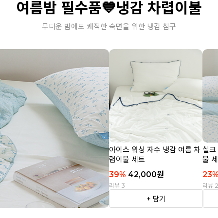
여름밤 필수품💙냉감 차렵이불
무더운 밤에도 쾌적한 숙면을 위한 냉감 침구
아이스 워싱 자수 냉감 여름 차
실크
렵이불 세트
불 
39
%
42,000
원
23
리뷰 3
리뷰 
+ 담기