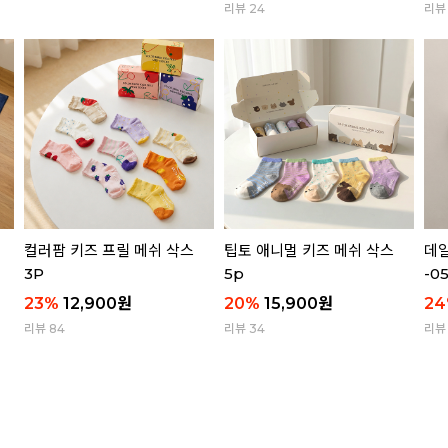
리뷰 24
리뷰 
컬러팜 키즈 프릴 메쉬 삭스
팁토 애니멀 키즈 메쉬 삭스
데일
3P
5p
-0
23
%
12,900
원
20
%
15,900
원
24
리뷰 84
리뷰 34
리뷰 