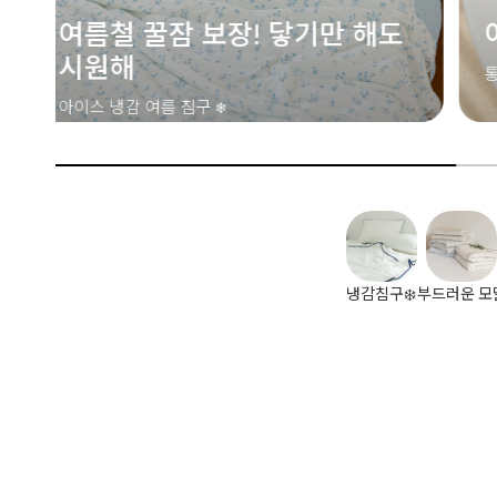
도
여름철 필수 아이템💙메쉬 삭스
통기성 좋은 메쉬 소재! 시원한 키즈 삭스
냉감침구❄️
부드러운 모