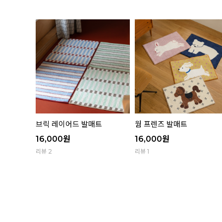
유리컵 골
브릭 레이어드 발매트
웜 프렌즈 발매트
16,000
원
16,000
원
리뷰 2
리뷰 1