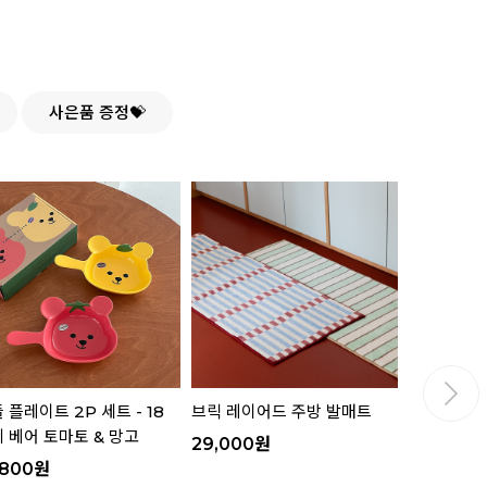
사은품 증정💝
 플레이트 2P 세트 - 18
브릭 레이어드 주방 발매트
핸들 플레이트
 베어 토마토 & 망고
젤리 베어 
29,000
원
,800
원
16,800
원