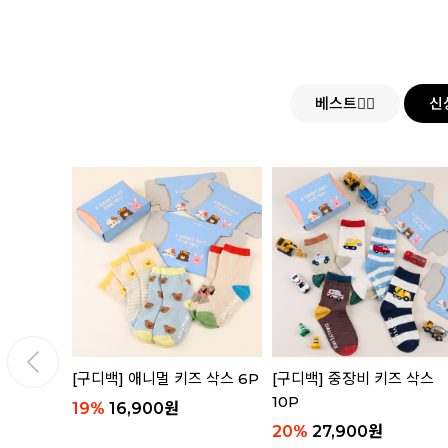
베스트👍🏻
신
 세트
[구디백] 애니멀 키즈 삭스 6P
[구디백] 중장비 키즈 삭스
10P
19
%
16,900
원
20
%
27,900
원