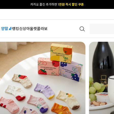
[공식몰 단독] 앱 다운받고
2% 결제 할인 받기
 양말🧦
랭킹
신상
아울렛
콜라보