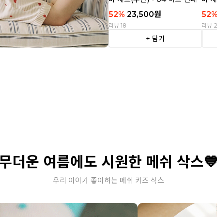
티
트라
52
%
23,500
원
52
리뷰 18
리뷰 
+ 담기
무더운 여름에도 시원한 메쉬 삭스
우리 아이가 좋아하는 메쉬 키즈 삭스