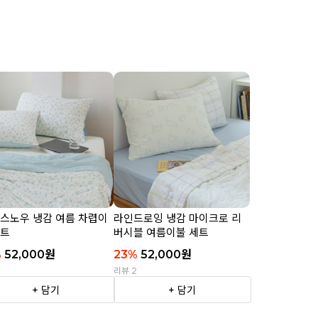
 스노우 냉감 여름 차렵이
라인드로잉 냉감 마이크로 리
세트
버시블 여름이불 세트
%
52,000
원
23
%
52,000
원
2
리뷰 2
+ 담기
+ 담기