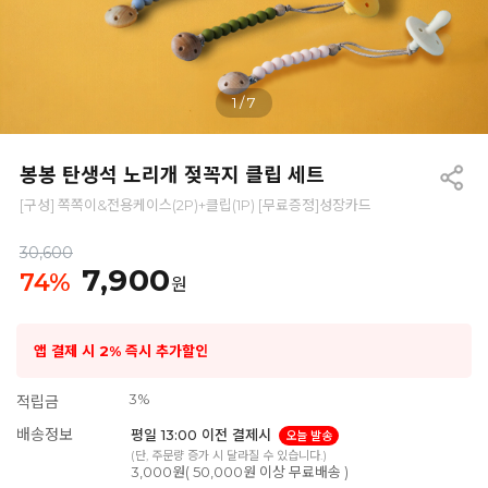
1
/
7
봉봉 탄생석 노리개 젖꼭지 클립 세트
[구성] 쪽쪽이&전용케이스(2P)+클립(1P) [무료증정]성장카드
30,600
7,900
74
%
원
앱 결제 시 2% 즉시 추가할인
3%
적립금
배송정보
평일 13:00 이전 결제시
오늘 발송
(단, 주문량 증가 시 달라질 수 있습니다.)
3,000원( 50,000원 이상 무료배송 )