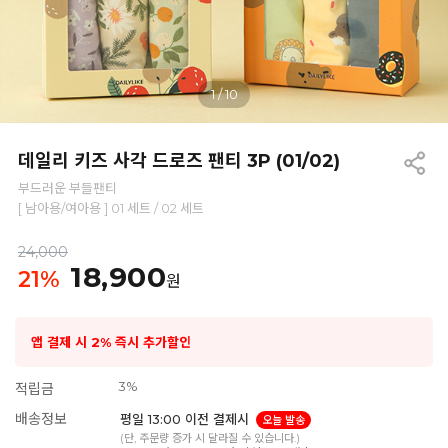
1
/
10
데일리 키즈 사각 드로즈 팬티 3P (01/02)
부드러운 부들팬티
[ 남아용/여아용 ] 01 세트 / 02 세트
24,000
18,900
21
%
원
앱 결제 시 2% 즉시 추가할인
3%
적립금
배송정보
평일 13:00 이전 결제시
오늘 발송
(단, 주문량 증가 시 달라질 수 있습니다.)