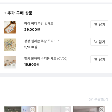
+ 추가 구매 상품
마이 버디 주방 발매트
담기
29,000
원
봉봉 실리콘 주방 조리도구
담기
5,900
원
밀키 물빠짐 수저통 세트 (01/02)
담기
19,800
원