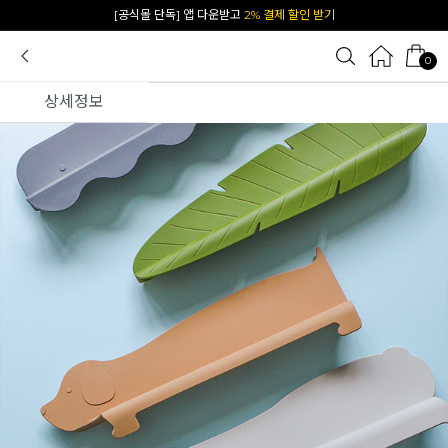
카카오 플친 추가하면
1천원 즉시 할인 쿠폰
0
상세정보