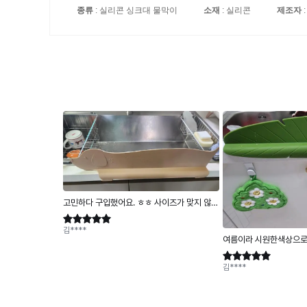
종류
: 실리콘 싱크대 물막이
소재
: 실리콘
제조자
: