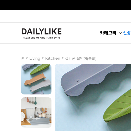
카테고리
신상
>
>
>
Living
Kitchen
홈
실리콘 물막이(통합)