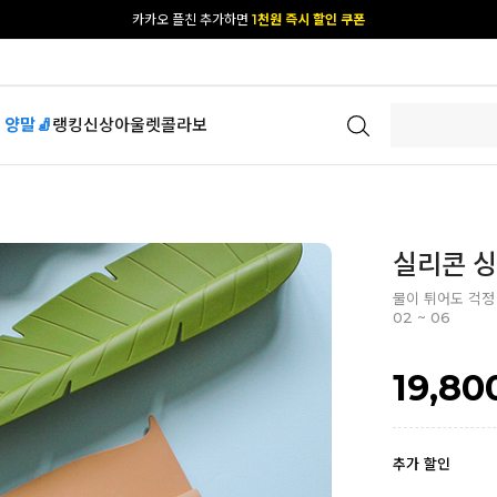
[공식몰 단독] 앱 다운받고
2% 결제 할인 받기
 양말🧦
랭킹
신상
아울렛
콜라보
실리콘 
물이 튀어도 걱정
02 ~ 06
19,80
추가 할인