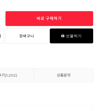
바로 구매하기
밀키 물빠짐 수저통 세트 (01/02)
19,800원
담
장바구니
선물하기
후기
(1,202)
상품문의