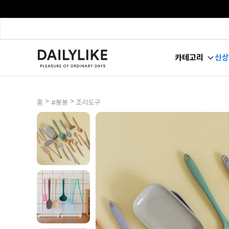
카테고리
신상
>
>
홈
#봉봉
조리도구