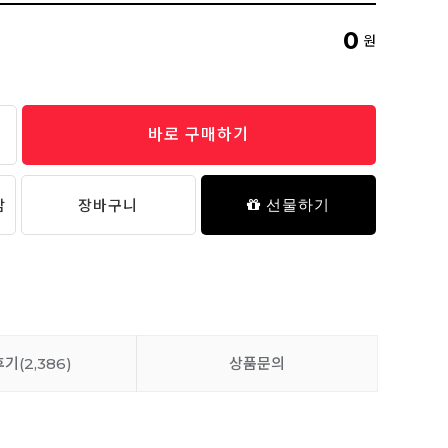
19,800원
0
원
바로 구매하기
실리콘 싱크대 물막이
19,800원
담
장바구니
선물하기
후기
(2,386)
상품문의