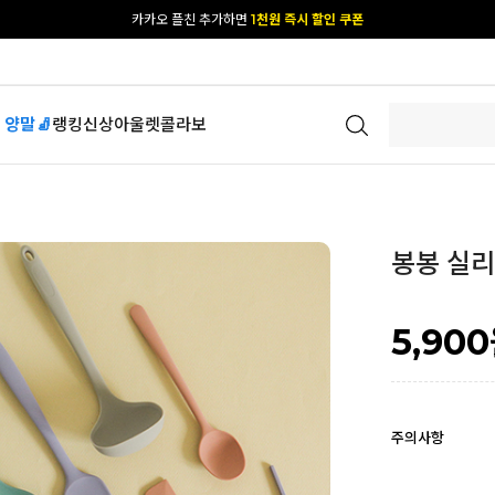
[공식몰 단독] 앱 다운받고
2% 결제 할인 받기
 양말🧦
랭킹
신상
아울렛
콜라보
봉봉 실리
5,900
주의사항