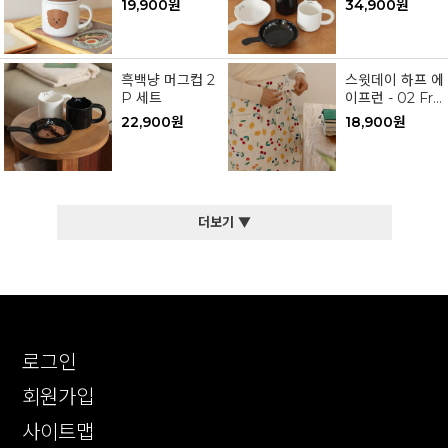
19,900원
34,900원
흑백냥 머그컵 2
스윗데이 하프 에
P 세트
이프런 - 02 Fru
ity
22,900원
18,900원
더보기 ▼
로그인
회원가입
사이트맵