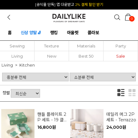
[공식몰 단독] 앱 다운받고
2% 결제 할인 받기
0
홈
신상 양말🧦
랭킹
아울렛
콜라보
Sewing
Texture
Materials
Party
Living
New
Best 50
Sale
Living
Kitchen
정렬
핸들 플레이트 2
데일리 머그 2P
P 세트 - 19 클로
세트 - Terrazzo
버
16,800원
24,000원