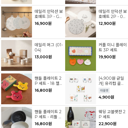
데일리 인덕션 보
데일리 인덕션 보
호매트 3P - Gr
호매트 2P - 03
eenish Garde
버니 가든
16,900원
12,900원
n
데일리 머그 (01-
커플 미니 플레이
04)
트 3P 세트
13,000원
19,900원
핸들 플레이트 2
[4,900원 균일
P 세트 - 18 젤
가] 유리컵 골라
리 베어 토마토
담기
16,800원
& 망고
4,900원
핸들 플레이트 2
웨딩 고블렛잔 2
P 세트 - 리틀 포
P 세트
니
16,800원
22,900원