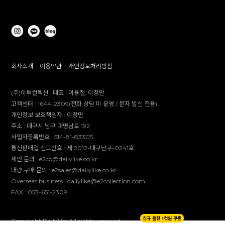
회사소개
이용약관
개인정보처리방침
(주)이투컬렉션
대표 :
이용철, 이창만
고객센터 :
1644-2309(전화 상담 미 운영 / 문자 발신 전용)
개인정보 보호책임자 :
이창만
주소 :
대구시 남구 대명남로 192
사업자등록번호 :
514-81-83305
통신판매업 신고번호 :
제 2012-대구남구-0241호
제안 문의 : e2co@dailylike.co.kr
대량 구매 문의 : e2sales@dailylike.co.kr
Overseas business : dailylike@e2collection.com
FAX :
053-651-2309
신규 플친 1천원 쿠폰
Copyright Dailylike All rights reserved.