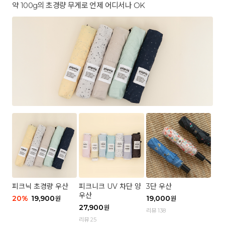
약 100g의 초경량 무게로 언제 어디서나 OK
피크닉 초경량 우산
피크니크 UV 차단 양
3단 우산
우산
20
%
19,900
19,000
원
원
27,900
원
리뷰 138
리뷰 25