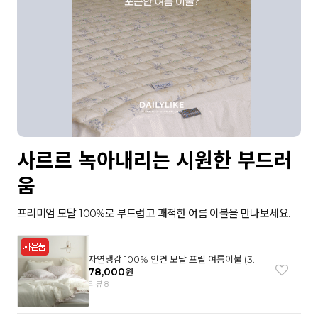
사르르 녹아내리는 시원한 부드러
움
프리미엄 모달 100%로 부드럽고 쾌적한 여름 이불을 만나보세요.
자연냉감 100% 인견 모달 프릴 여름이불 (3컬
러)
78,000
원
리뷰 8