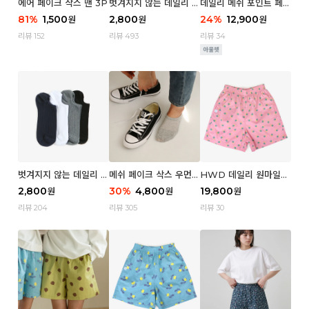
에어 페이크 삭스 맨 3P
벗겨지지 않는 데일리 페
데일리 메쉬 포인트 페이
이크 삭스 (우먼)
크 삭스 우먼 4P
81
%
1,500
2,800
24
%
12,900
원
원
원
리뷰 152
리뷰 493
리뷰 34
벗겨지지 않는 데일리 페
메쉬 페이크 삭스 우먼 3
HWD 데일리 원마일
이크 삭스 (맨)
P
쇼츠 - 04 Aroma (우
2,800
30
%
4,800
19,800
원
원
원
먼)
리뷰 204
리뷰 305
리뷰 30