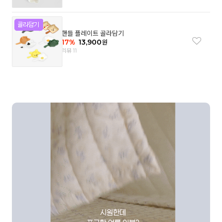
핸들 플레이트 골라담기
17
%
13,900
원
리뷰 11