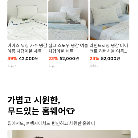
아이스 워싱 자수 냉감
실크 스노우 냉감 여름
라인드로잉 냉감 마이
여름 차렵이불 세트
차렵이불 세트
크로 리버시블 여름이
불 세트
39
%
42,000
23
%
52,000
23
%
52,000
원
원
원
리뷰 3
리뷰 2
리뷰 2
가볍고 시원한,
무드있는 홈웨어👕
집에서도, 여행지에서도 편안하고 시원한 홈웨어