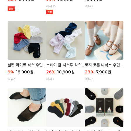
리뷰 15
리뷰 2
실켓 라이트 삭스 우먼 3
스테이 쿨 시스루 삭스
로지 코튼 니삭스 우먼 1
P
우먼 2P
P
9
%
18,900
26
%
10,900
28
%
7,900
원
원
원
리뷰 9
리뷰 1
리뷰 3