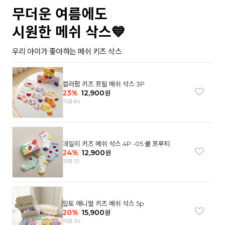
무더운 여름에도
시원한 메쉬 삭스💙
우리 아이가 좋아하는 메쉬 키즈 삭스
컬러팜 키즈 프릴 메쉬 삭스 3P
23
%
12,900
원
리뷰 84
데일리 키즈 메쉬 삭스 4P -05 쿨 프루티
24
%
12,900
원
리뷰 10
팁토 애니멀 키즈 메쉬 삭스 5p
20
%
15,900
원
리뷰 34