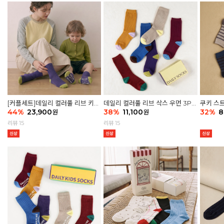
[커플세트]데일리 컬러풀 리브 키즈
데일리 컬러풀 리브 삭스 우먼 3P
쿠키 스트
6P & 우먼3P 삭스세트
44
%
23,900
세트
38
%
11,100
32
%
8
원
원
리뷰 15
리뷰 15