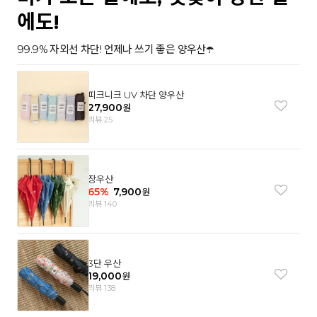
에도!
99.9% 자외선 차단! 언제나 쓰기 좋은 양우산☂️
피크니크 UV 차단 양우산
27,900
원
리뷰 25
장우산
65
%
7,900
원
리뷰 140
3단 우산
19,000
원
리뷰 138