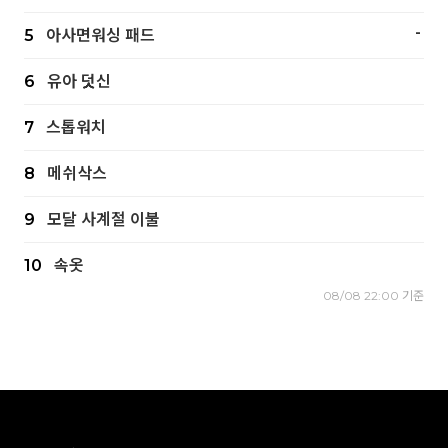
-
5
아사면워싱 패드
6
유아 덧신
7
스톱워치
8
메쉬삭스
9
모달 사계절 이불
10
속옷
08/08 22:00 기준