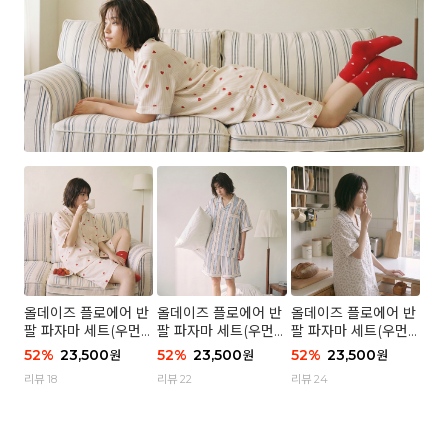
올데이즈 플로에어 반
올데이즈 플로에어 반
올데이즈 플로에어 반
팔 파자마 세트(우먼)
팔 파자마 세트(우먼)
팔 파자마 세트(우먼)
- 04 하트 컨페티
- 03 브리즈 스트라이
- 01 포슬 가든
52
%
23,500
52
%
23,500
52
%
23,500
원
원
원
프
리뷰 18
리뷰 22
리뷰 24