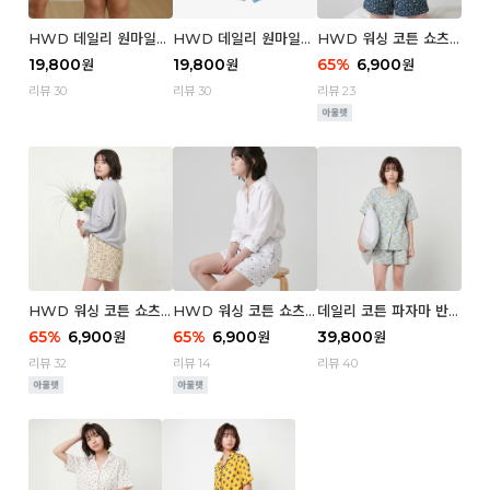
HWD 데일리 원마일
HWD 데일리 원마일
HWD 워싱 코튼 쇼츠
쇼츠 - 03 Poodle (우
쇼츠 - 02 Chouchou
(우먼) - 03 Berry tre
19,800
19,800
65
%
6,900
원
원
원
먼)
(우먼)
e
리뷰 30
리뷰 30
리뷰 23
HWD 워싱 코튼 쇼츠
HWD 워싱 코튼 쇼츠
데일리 코튼 파자마 반팔
(우먼) - 02 Retro flo
(우먼) - 01 Blue whal
세트 (우먼) - 03 Sum
65
%
6,900
65
%
6,900
39,800
원
원
원
wer
e
mer lane
리뷰 32
리뷰 14
리뷰 40