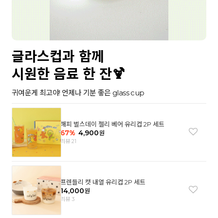
글라스컵과 함께
시원한 음료 한 잔🍹
귀여운게 최고야! 언제나 기분 좋은 glass cup
해피 벌스데이 젤리 베어 유리컵 2P 세트
67
%
4,900
원
리뷰 21
프렌들리 캣 내열 유리컵 2P 세트
14,000
원
리뷰 3