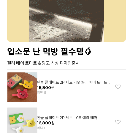
입소문 난 먹방 필수템🥭
젤리 베어 토마토 & 망고 신상 디자인출시
핸들 플레이트 2P 세트 - 18 젤리 베어 토마토
& 망고
16,800
원
리뷰 11
핸들 플레이트 2P 세트 - 08 젤리 베어
16,800
원
리뷰 1