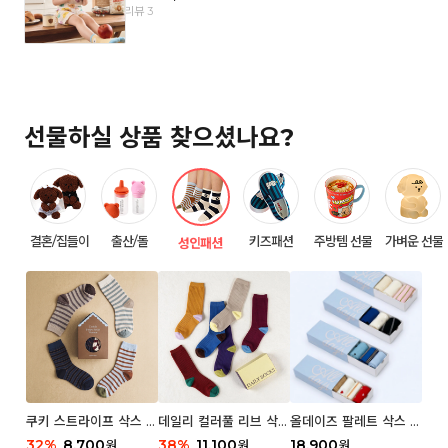
리뷰 3
선물하실 상품 찾으셨나요?
결혼/집들이
출산/돌
키즈패션
주방템 선물
가벼운 선물
성인패션
쿠키 스트라이프 삭스 우
데일리 컬러풀 리브 삭스
올데이즈 팔레트 삭스 우
먼 2P
우먼 3P 세트
먼 5P
32
%
8,700
38
%
11,100
18,900
원
원
원