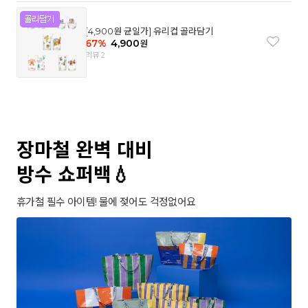
[4,900원 균일가] 유리컵 골라담기
67
%
4,900
원
리뷰 2
장마철 완벽 대비
방수 쇼퍼백💧
휴가철 필수 아이템! 물에 젖어도 걱정없어요