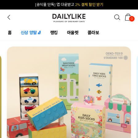
카카오 플친 추가하면
1천원 즉시 할인 쿠폰
0
홈
신상 양말🧦
랭킹
아울렛
콜라보