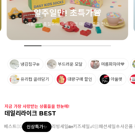
냉감침구❄️
부드러운 모달
여름파자마💙
유리컵 골라담기
대량구매 할인
아울렛
지금 가장 사랑받는 상품들을 한눈에!
데일리라이크 BEST
베스트👍🏻
리빙세일🏡
키즈세일👶🏻
패션세일🧆
사은품 
신상특가✨