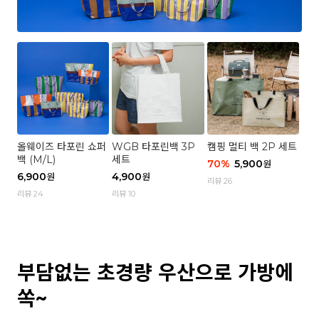
올웨이즈 타포린 쇼퍼
WGB 타포린백 3P
캠핑 멀티 백 2P 세트
백 (M/L)
세트
70
%
5,900
원
6,900
4,900
원
원
리뷰 26
리뷰 24
리뷰 10
부담없는 초경량 우산으로 가방에
쏙~