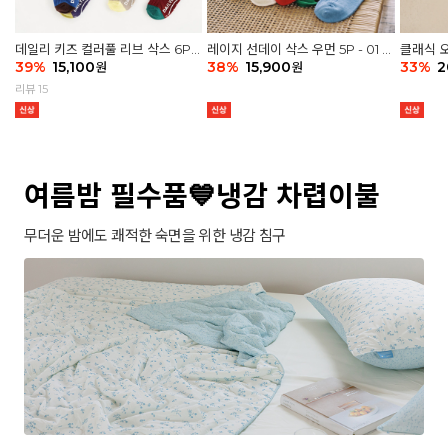
데일리 키즈 컬러풀 리브 삭스 6P -
레이지 선데이 삭스 우먼 5P - 01 G
클래식 오
03 세트
39
%
15,100
athering
38
%
15,900
세트
33
%
2
원
원
리뷰 15
여름밤 필수품💙냉감 차렵이불
무더운 밤에도 쾌적한 숙면을 위한 냉감 침구