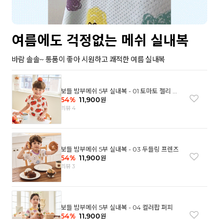
여름에도 걱정없는 메쉬 실내복
바람 솔솔~ 통품이 좋아 시원하고 쾌적한 여름 실내복
보들 밤부메쉬 5부 실내복 - 01 토마토 젤리 베
어
54
%
11,900
원
리뷰 4
보들 밤부메쉬 5부 실내복 - 03 두들링 프렌즈
54
%
11,900
원
리뷰 3
보들 밤부메쉬 5부 실내복 - 04 컬러팝 퍼피
54
%
11,900
원