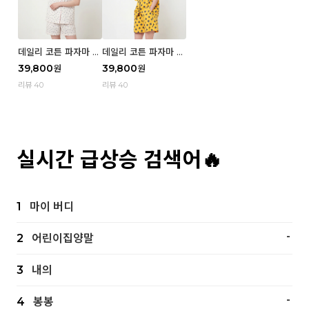
데일리 코튼 파자마 반
데일리 코튼 파자마 반
팔 세트 (우먼) - 02
팔 세트 (우먼) - 01 Mi
39,800
39,800
원
원
Blue cherry
z
리뷰 40
리뷰 40
실시간 급상승 검색어🔥
1
마이 버디
-
2
어린이집양말
3
내의
-
4
봉봉