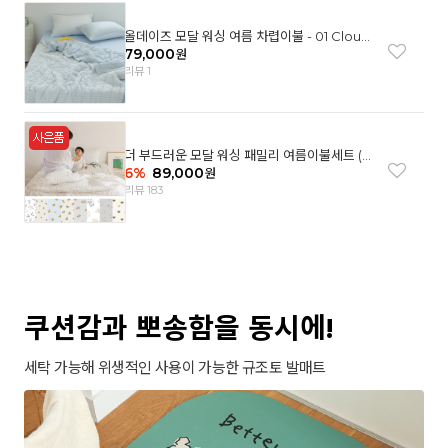
올데이즈 모달 워싱 여름 차렵이불 - 01 Cloud
garden(SS)
79,000
원
리뷰 1
더 부드러운 모달 워싱 패밀리 여름이불세트 (8
컬러)
6
%
89,000
원
리뷰 183
쿠션감과 뽀송함을 동시에!
세탁 가능해 위생적인 사용이 가능한 규조토 발매트