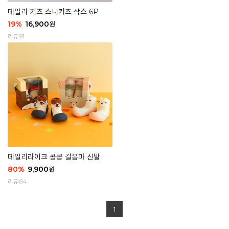
데일리 키즈 스니커즈 삭스 6P
19
%
16,900
원
리뷰 91
데일리라이크 콩콩 걸음마 신발
80
%
9,900
원
리뷰 84
1