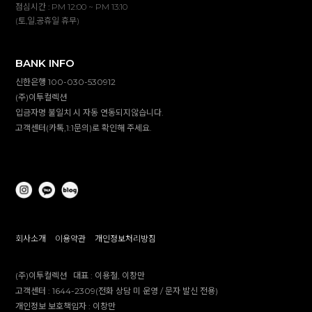
점심시간 : PM 12:00 ~ PM 13:10
(토,일,공휴일 휴무)
BANK INFO
신한은행 100-030-530912
(주)이투컬렉션
입금자명 불일치 시 자동 연동되지않습니다.
고객센터(카톡,1:1문의)로 확인해 주세요.
회사소개
이용약관
개인정보처리방침
(주)이투컬렉션
대표 :
이용철, 이창만
고객센터 :
1644-2309(전화 상담 미 운영 / 문자 발신 전용)
개인정보 보호책임자 :
이창만