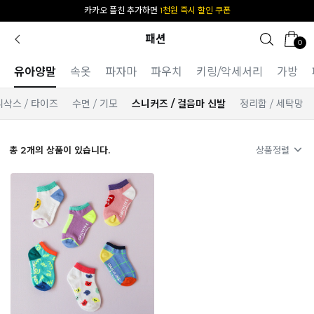
카카오 플친 추가하면
1천원 즉시 할인 쿠폰
패션
0
유아양말
속옷
파자마
파우치
키링/악세서리
가방
니삭스 / 타이즈
수면 / 기모
스니커즈 / 걸음마 신발
정리함 / 세탁망
총
2
개의 상품이 있습니다.
상품정렬