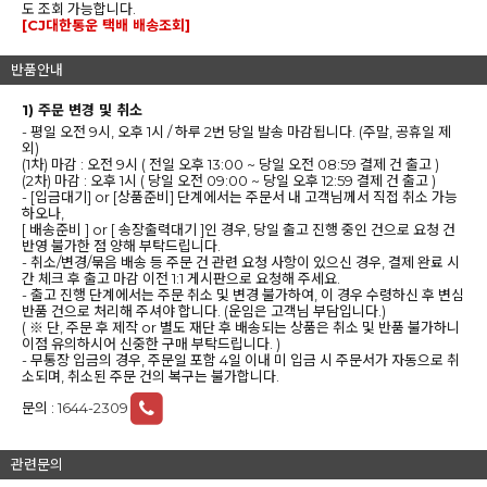
도 조회 가능합니다.
[CJ대한통운 택배 배송조회]
반품안내
1) 주문 변경 및 취소
- 평일 오전 9시, 오후 1시 / 하루 2번 당일 발송 마감됩니다. (주말, 공휴일 제
외)
(1차) 마감 : 오전 9시 ( 전일 오후 13:00 ~ 당일 오전 08:59 결제 건 출고 )
(2차) 마감 : 오후 1시 ( 당일 오전 09:00 ~ 당일 오후 12:59 결제 건 출고 )
- [입금대기] or [상품준비] 단계에서는 주문서 내 고객님께서 직접 취소 가능
하오나,
[ 배송준비 ] or [ 송장출력대기 ]인 경우, 당일 출고 진행 중인 건으로 요청 건
반영 불가한 점 양해 부탁드립니다.
- 취소/변경/묶음 배송 등 주문 건 관련 요청 사항이 있으신 경우, 결제 완료 시
간 체크 후 출고 마감 이전 1:1 게시판으로 요청해 주세요.
- 출고 진행 단계에서는 주문 취소 및 변경 불가하여, 이 경우 수령하신 후 변심
반품 건으로 처리해 주셔야 합니다. (운임은 고객님 부담입니다.)
( ※ 단, 주문 후 제작 or 별도 재단 후 배송되는 상품은 취소 및 반품 불가하니
이점 유의하시어 신중한 구매 부탁드립니다. )
- 무통장 입금의 경우, 주문일 포함 4일 이내 미 입금 시 주문서가 자동으로 취
소되며, 취소된 주문 건의 복구는 불가합니다.
문의 :
1644-2309
관련문의