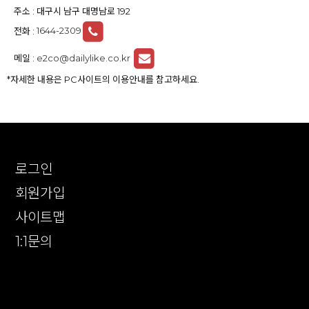
주소 : 대구시 남구 대명남로 192
전화 :
1644-2309
메일 :
e2co@dailylike.co.kr
*자세한 내용은 PC사이트의 이용안내를 참고하세요.
로그인
회원가입
사이트맵
1:1문의
확인