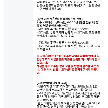
임비 동봉 시 분실될 우려가 있기에 이 경우 운임비 별도
입금 or 환불되는 금액에서 공제 가능합니다. (운임 발생
기준, 아래 내용 참고)
[일반 교환 시 / 선회수 후배송으로 진행]
회수 + 재배송 = 왕복 운임 6,000원
[일반 반품 시] 반
품 후 남은 금액에 따라 상이
- 무료 배송 후 전체 반품 시  왕복 6,000원
- 초기 운임 부담 후 전체 반품 시  초기 운임 포함된 총
금액에서 6,000원 차감 후 취소
- 무료 배송 후 전체 반품 시  왕복 6,000원
- 초기 운임 부담 후 부분 반품 시  편도 3,000원 차감
후 부분 취소
※ 교환/반품으로 인한 총 주문금액에 차액이 발생할 시,
경우에 따라 사은품으로 지급된 상품도 회수되어야 할 수
있습니다.
사은품이 미 회수된 경우 교환 및 반품이 불가할 수 있으
니, 이 점 역시 반드시 고객센터로 문의해주시기 바랍니
다.
[교환/반품이 가능한 경우]
- 상품하자 및 데일리라이크의 과실(오배송 등)로 인한
교환/반품 시 무료교환 및 무료반품이 가능합니다.
- 고객변심으로 인한 교환/반품의 경우, 제품의 겉포장이
훼손되지 않았을 시에만 고객 부담으로 1회 교환 및 반품
이 가능합니다.
(한 번 교환한 제품의 재 교환 및 반품은 불가능하오니 교
환을 원하실 경우 신중히 결정해주시기 바랍니다.)