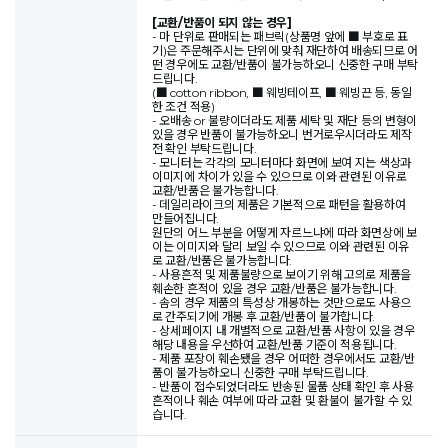
[교환/반품이 되지 않는 경우]
- 마 단위로 판매되는 패브릭(상품명 앞에 ■ 부호로 표
기)은 주문해주시는 단위에 맞춰 재단하여 배송되므로 어
떤 경우에도 교환/반품이 불가능하오니 신중한 구매 부탁
드립니다.
(■ cotton ribbon, ■ 웨빙테이프, ■ 웨빙끈 등, 동일
한 조건 적용)
- 오배송 or 불량이더라도 제품 세탁 및 재단 등의 변형이
있을 경우 반품이 불가능하오니 번거로우시더라도 제작
전 확인 부탁드립니다.
- 모니터는 각각의 모니터마다 화면에 보여 지는 색상과
이미지에 차이가 있을 수 있으므로 이와 관련된 이유로
교환/반품은 불가능합니다.
- 데일리라이크의 제품은 기본적으로 패턴을 활용하여
만들어집니다.
원단의 어느 부분을 어떻게 자르느냐에 따라 화면상에 보
이는 이미지와 달리 보일 수 있으므로 이와 관련된 이유
로 교환/반품은 불가능합니다.
- 사용흔적 및 제품불량으로 보이기 위해 고의로 제품을
훼손한 흔적이 있을 경우 교환/반품은 불가능합니다.
- 솜의 경우 제품의 특성상 개봉하는 것만으로도 사용으
로 간주되기에 개봉 후 교환/반품이 불가합니다.
- 상세페이지 내 개별적으로 교환/반품 사항이 있을 경우
해당 내용을 우선하여 교환/반품 기준이 적용됩니다.
- 제품 포장이 훼손됐을 경우 어떠한 경우에서도 교환/반
품이 불가능하오니 신중한 구매 부탁드립니다.
- 반품이 접수되었더라도 반송된 물품 상태 확인 후 사용
흔적이나 훼손 여부에 따라 교환 및 환불이 불가할 수 있
습니다.