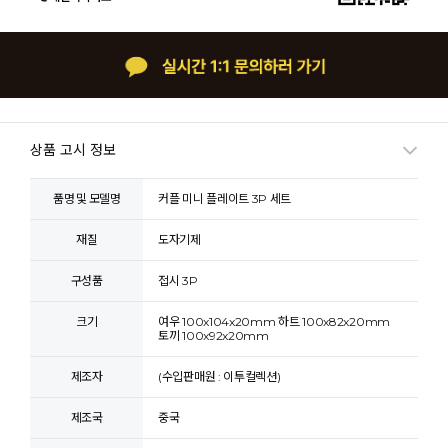
상품 고시 정보
품명 및 모델명
커플 미니 플레이트 3P 세트
재질
도자기제
구성품
접시 3P
크기
여우 100x104x20mm 하트 100x82x20mm
토끼 100x92x20mm
제조자
(수입판매원 : 이투컬렉션)
제조국
중국