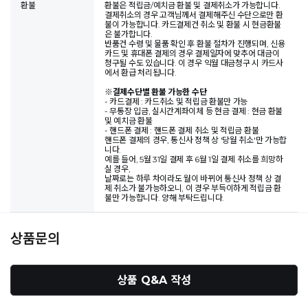
환불
환불은 적립금/예치금 환불 및 결제취소가 가능합니다.
결제취소의 경우 고객님께서 결제해주신 수단으로만 환
불이 가능합니다. 카드결제건 취소 및 환불 시 현금환불
은 불가합니다.
반품건 수령 및 물품 확인 후 환불 절차가 진행되며, 신용
카드 및 휴대폰 결제의 경우 결제일자에 맞추어 대금이
청구될 수도 있습니다. 이 경우 익월 대금청구 시 카드사
에서 환급 처리됩니다.
※
결제수단별 환불 가능한 수단
- 카드결제 : 카드취소 및 적립금 환불만 가능
- 무통장 입금, 실시간계좌이체 등 현금 결제 : 현금 환불
및 예치금 환불
- 핸드폰 결제 : 핸드폰 결제 취소 및 적립금 환불
핸드폰 결제의 경우, 통신사 정책 상 '당월 취소'만 가능합
니다.
예를 들어, 5월 31일 결제 후 6월 1일 결제 취소를 희망하
실 경우,
날짜로는 하루 차이라도 월이 바뀌어 통신사 정책 상 결
제 취소가 불가능하오니, 이 경우 부득이하게 적립금 환
불만 가능합니다. 양해 부탁드립니다.
상품문의
상품 Q&A 작성