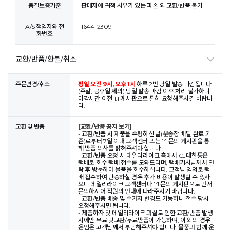
품질보증기준
판매자에 귀책 사유가 있는 파손 외 교환/반품 불가
A/S 책임자와 전
1644-2309
화번호
교환/반품/환불/취소
주문변경/취소
평일 오전 9시, 오후 1시
하루 2번 당일 발송 마감됩니다.
(주말, 공휴일 제외) 당일 발송 마감 이후 처리 불가하니
마감시간 이전 1:1 게시판으로 필히 요청해주시길 바랍니
다.
교환 및 반품
[교환/반품 공지 보기]
- 교환/반품 시 제품을 수령하신 날(운송장 배달 완료 기
준)로부터 7일 이내 고객센터 또는 1:1 문의 게시판을 통
해 반품 의사를 밝혀주셔야 합니다.
- 교환/반품 요청 시 데일리라이크 측에서 CJ대한통운
택배로 회수 택배 접수를 도와드리며, 택배기사님께서 연
락 후 방문하여 물품을 회수하십니다. 고객님 임의로 택
배 접수하여 반송하실 경우 추가 비용이 발생할 수 있사
오니 데일리라이크 고객센터나 1:1 문의 게시판으로 먼저
문의하시어 직원의 안내에 따라주시기 바랍니다.
- 교환/반품 배송 및 수거지 변경도 가능하니 접수 당시
요청해주시면 됩니다.
- 제품하자 및 데일리라이크 과실로 인한 교환/반품 발생
시에만 무료 맞교환/무료반품이 가능하며, 이 외의 경우
운임은 고객님께서 부담해주셔야 합니다. 물품과 함께 운