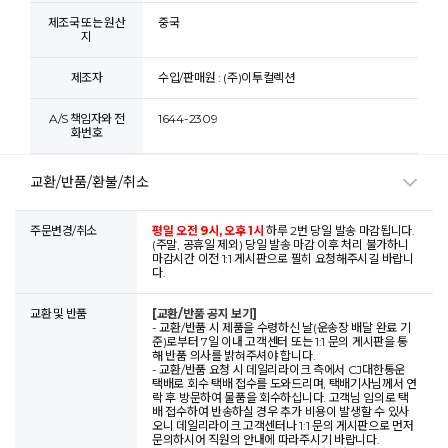
제조국 또는 원산
중국
지
제조자
수입/판매원 : (주)이투컬렉션
A/S 책임자와 전
1644-2309
화번호
교환/반품/환불/취소
주문변경/취소
평일 오전 9시, 오후 1시
하루 2번 당일 발송 마감됩니다.
(주말, 공휴일 제외) 당일 발송 마감 이후 처리 불가하니
마감시간 이전 1:1 게시판으로 필히 요청해주시길 바랍니
다.
교환 및 반품
[교환/반품 공지 보기]
- 교환/반품 시 제품을 수령하신 날(운송장 배달 완료 기
준)로부터 7일 이내 고객센터 또는 1:1 문의 게시판을 통
해 반품 의사를 밝혀주셔야 합니다.
- 교환/반품 요청 시 데일리라이크 측에서 CJ대한통운
택배로 회수 택배 접수를 도와드리며, 택배기사님께서 연
락 후 방문하여 물품을 회수하십니다. 고객님 임의로 택
배 접수하여 반송하실 경우 추가 비용이 발생할 수 있사
오니 데일리라이크 고객센터나 1:1 문의 게시판으로 먼저
문의하시어 직원의 안내에 따라주시기 바랍니다.