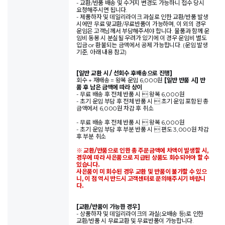
- 교환/반품 배송 및 수거지 변경도 가능하니 접수 당시
요청해주시면 됩니다.
- 제품하자 및 데일리라이크 과실로 인한 교환/반품 발생
시에만 무료 맞교환/무료반품이 가능하며, 이 외의 경우
운임은 고객님께서 부담해주셔야 합니다. 물품과 함께 운
임비 동봉 시 분실될 우려가 있기에 이 경우 운임비 별도
입금 or 환불되는 금액에서 공제 가능합니다. (운임 발생
기준, 아래 내용 참고)
[일반 교환 시 / 선회수 후배송으로 진행]
회수 + 재배송 = 왕복 운임 6,000원
[일반 반품 시] 반
품 후 남은 금액에 따라 상이
- 무료 배송 후 전체 반품 시  왕복 6,000원
- 초기 운임 부담 후 전체 반품 시  초기 운임 포함된 총
금액에서 6,000원 차감 후 취소
- 무료 배송 후 전체 반품 시  왕복 6,000원
- 초기 운임 부담 후 부분 반품 시  편도 3,000원 차감
후 부분 취소
※ 교환/반품으로 인한 총 주문금액에 차액이 발생할 시,
경우에 따라 사은품으로 지급된 상품도 회수되어야 할 수
있습니다.
사은품이 미 회수된 경우 교환 및 반품이 불가할 수 있으
니, 이 점 역시 반드시 고객센터로 문의해주시기 바랍니
다.
[교환/반품이 가능한 경우]
- 상품하자 및 데일리라이크의 과실(오배송 등)로 인한
교환/반품 시 무료교환 및 무료반품이 가능합니다.