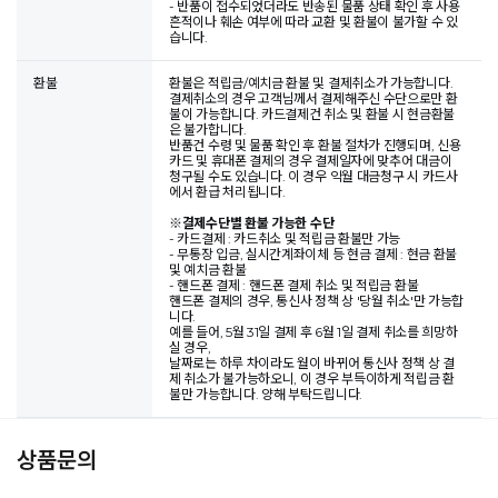
- 반품이 접수되었더라도 반송된 물품 상태 확인 후 사용
흔적이나 훼손 여부에 따라 교환 및 환불이 불가할 수 있
습니다.
환불
환불은 적립금/예치금 환불 및 결제취소가 가능합니다.
결제취소의 경우 고객님께서 결제해주신 수단으로만 환
불이 가능합니다. 카드결제건 취소 및 환불 시 현금환불
은 불가합니다.
반품건 수령 및 물품 확인 후 환불 절차가 진행되며, 신용
카드 및 휴대폰 결제의 경우 결제일자에 맞추어 대금이
청구될 수도 있습니다. 이 경우 익월 대금청구 시 카드사
에서 환급 처리됩니다.
※
결제수단별 환불 가능한 수단
- 카드결제 : 카드취소 및 적립금 환불만 가능
- 무통장 입금, 실시간계좌이체 등 현금 결제 : 현금 환불
및 예치금 환불
- 핸드폰 결제 : 핸드폰 결제 취소 및 적립금 환불
핸드폰 결제의 경우, 통신사 정책 상 '당월 취소'만 가능합
니다.
예를 들어, 5월 31일 결제 후 6월 1일 결제 취소를 희망하
실 경우,
날짜로는 하루 차이라도 월이 바뀌어 통신사 정책 상 결
제 취소가 불가능하오니, 이 경우 부득이하게 적립금 환
불만 가능합니다. 양해 부탁드립니다.
상품문의