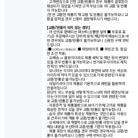
- 고객변심으로 인한 교환/반품의 경우, 제품의 겉포장이
훼손되지 않았을 시에만 고객 부담으로 1회 교환 및 반품
이 가능합니다.
(한 번 교환한 제품의 재 교환 및 반품은 불가능하오니 교
환을 원하실 경우 신중히 결정해주시기 바랍니다.)
[교환/반품이 되지 않는 경우]
- 마 단위로 판매되는 패브릭(상품명 앞에 ■ 부호로 표
기)은 주문해주시는 단위에 맞춰 재단하여 배송되므로 어
떤 경우에도 교환/반품이 불가능하오니 신중한 구매 부탁
드립니다.
(■ cotton ribbon, ■ 웨빙테이프, ■ 웨빙끈 등, 동일
한 조건 적용)
- 오배송 or 불량이더라도 제품 세탁 및 재단 등의 변형이
있을 경우 반품이 불가능하오니 번거로우시더라도 제작
전 확인 부탁드립니다.
- 모니터는 각각의 모니터마다 화면에 보여 지는 색상과
이미지에 차이가 있을 수 있으므로 이와 관련된 이유로
교환/반품은 불가능합니다.
- 데일리라이크의 제품은 기본적으로 패턴을 활용하여
만들어집니다.
원단의 어느 부분을 어떻게 자르느냐에 따라 화면상에 보
이는 이미지와 달리 보일 수 있으므로 이와 관련된 이유
로 교환/반품은 불가능합니다.
- 사용흔적 및 제품불량으로 보이기 위해 고의로 제품을
훼손한 흔적이 있을 경우 교환/반품은 불가능합니다.
- 솜의 경우 제품의 특성상 개봉하는 것만으로도 사용으
로 간주되기에 개봉 후 교환/반품이 불가합니다.
- 상세페이지 내 개별적으로 교환/반품 사항이 있을 경우
해당 내용을 우선하여 교환/반품 기준이 적용됩니다.
- 제품 포장이 훼손됐을 경우 어떠한 경우에서도 교환/반
품이 불가능하오니 신중한 구매 부탁드립니다.