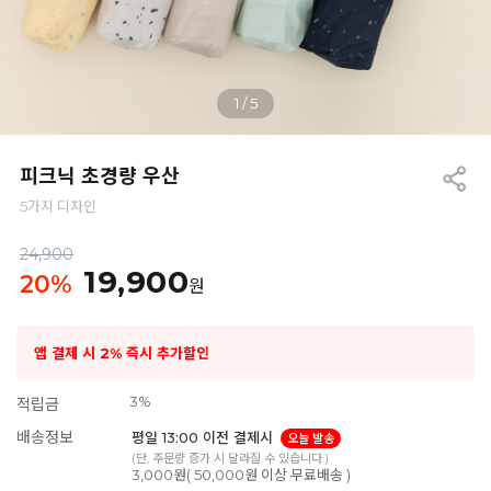
1
/
5
피크닉 초경량 우산
5가지 디자인
24,900
19,900
20
%
원
앱 결제 시 2% 즉시 추가할인
3%
적립금
배송정보
평일 13:00 이전 결제시
오늘 발송
(단, 주문량 증가 시 달라질 수 있습니다.)
3,000원( 50,000원 이상 무료배송 )