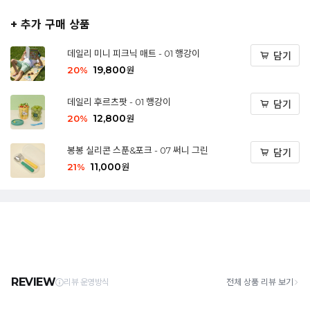
+ 추가 구매 상품
데일리 미니 피크닉 매트 - 01 행강이
담기
19,800
20
%
원
데일리 후르츠팟 - 01 행강이
담기
12,800
20
%
원
봉봉 실리콘 스푼&포크 - 07 써니 그린
담기
11,000
21
%
원