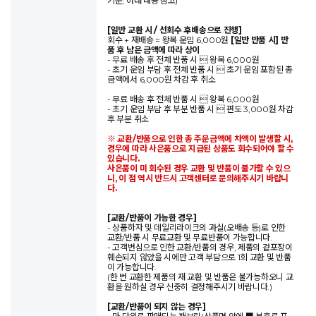
기준, 아래 내용 참고)
[일반 교환 시 / 선회수 후배송으로 진행]
회수 + 재배송 = 왕복 운임 6,000원
[일반 반품 시] 반
품 후 남은 금액에 따라 상이
- 무료 배송 후 전체 반품 시  왕복 6,000원
- 초기 운임 부담 후 전체 반품 시  초기 운임 포함된 총
금액에서 6,000원 차감 후 취소
- 무료 배송 후 전체 반품 시  왕복 6,000원
- 초기 운임 부담 후 부분 반품 시  편도 3,000원 차감
후 부분 취소
※ 교환/반품으로 인한 총 주문금액에 차액이 발생할 시,
경우에 따라 사은품으로 지급된 상품도 회수되어야 할 수
있습니다.
사은품이 미 회수된 경우 교환 및 반품이 불가할 수 있으
니, 이 점 역시 반드시 고객센터로 문의해주시기 바랍니
다.
[교환/반품이 가능한 경우]
- 상품하자 및 데일리라이크의 과실(오배송 등)로 인한
교환/반품 시 무료교환 및 무료반품이 가능합니다.
- 고객변심으로 인한 교환/반품의 경우, 제품의 겉포장이
훼손되지 않았을 시에만 고객 부담으로 1회 교환 및 반품
이 가능합니다.
(한 번 교환한 제품의 재 교환 및 반품은 불가능하오니 교
환을 원하실 경우 신중히 결정해주시기 바랍니다.)
[교환/반품이 되지 않는 경우]