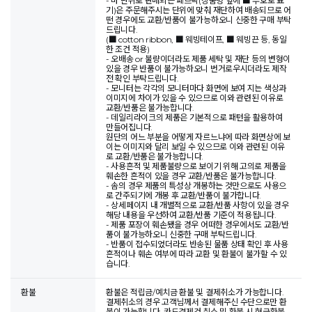
- 마 단위로 판매되는 패브릭(상품명 앞에 ■ 부호로 표
기)은 주문해주시는 단위에 맞춰 재단하여 배송되므로 어
떤 경우에도 교환/반품이 불가능하오니 신중한 구매 부탁
드립니다.
(■ cotton ribbon, ■ 웨빙테이프, ■ 웨빙끈 등, 동일
한 조건 적용)
- 오배송 or 불량이더라도 제품 세탁 및 재단 등의 변형이
있을 경우 반품이 불가능하오니 번거로우시더라도 제작
전 확인 부탁드립니다.
- 모니터는 각각의 모니터마다 화면에 보여 지는 색상과
이미지에 차이가 있을 수 있으므로 이와 관련된 이유로
교환/반품은 불가능합니다.
- 데일리라이크의 제품은 기본적으로 패턴을 활용하여
만들어집니다.
원단의 어느 부분을 어떻게 자르느냐에 따라 화면상에 보
이는 이미지와 달리 보일 수 있으므로 이와 관련된 이유
로 교환/반품은 불가능합니다.
- 사용흔적 및 제품불량으로 보이기 위해 고의로 제품을
훼손한 흔적이 있을 경우 교환/반품은 불가능합니다.
- 솜의 경우 제품의 특성상 개봉하는 것만으로도 사용으
로 간주되기에 개봉 후 교환/반품이 불가합니다.
- 상세페이지 내 개별적으로 교환/반품 사항이 있을 경우
해당 내용을 우선하여 교환/반품 기준이 적용됩니다.
- 제품 포장이 훼손됐을 경우 어떠한 경우에서도 교환/반
품이 불가능하오니 신중한 구매 부탁드립니다.
- 반품이 접수되었더라도 반송된 물품 상태 확인 후 사용
흔적이나 훼손 여부에 따라 교환 및 환불이 불가할 수 있
습니다.
환불
환불은 적립금/예치금 환불 및 결제취소가 가능합니다.
결제취소의 경우 고객님께서 결제해주신 수단으로만 환
불이 가능합니다. 카드결제건 취소 및 환불 시 현금환불