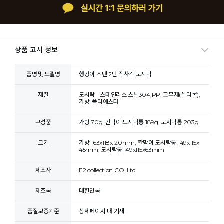
상품 고시 정보
품명 및 모델명
행강이 스텐 2단 직사각 도시락
재질
도시락 - 스테인리스 스틸304,PP, 고무제(실리콘),
가방-폴리에스터
구성품
가방 70g, 칸막이 도시락통 189g, 도시락통 203g
크기
가방 163x118x120mm, 칸막이 도시락통 149x115x
45mm, 도시락통 149x115x63mm
제조자
E2 collection CO.,Ltd
제조국
대한민국
품질보증기준
상세페이지 내 기재