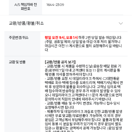
A/S 책임자와 전
1644-2309
화번호
교환/반품/환불/취소
주문변경/취소
평일 오전 9시, 오후 1시
하루 2번 당일 발송 마감됩니다.
(주말, 공휴일 제외) 당일 발송 마감 이후 처리 불가하니
마감시간 이전 1:1 게시판으로 필히 요청해주시길 바랍니
다.
교환 및 반품
[교환/반품 공지 보기]
- 교환/반품 시 제품을 수령하신 날(운송장 배달 완료 기
준)로부터 7일 이내 고객센터 또는 1:1 문의 게시판을 통
해 반품 의사를 밝혀주셔야 합니다.
- 교환/반품 요청 시 데일리라이크 측에서 CJ대한통운
택배로 회수 택배 접수를 도와드리며, 택배기사님께서 연
락 후 방문하여 물품을 회수하십니다. 고객님 임의로 택
배 접수하여 반송하실 경우 추가 비용이 발생할 수 있사
오니 데일리라이크 고객센터나 1:1 문의 게시판으로 먼저
문의하시어 직원의 안내에 따라주시기 바랍니다.
- 교환/반품 배송 및 수거지 변경도 가능하니 접수 당시
요청해주시면 됩니다.
- 제품하자 및 데일리라이크 과실로 인한 교환/반품 발생
시에만 무료 맞교환/무료반품이 가능하며, 이 외의 경우
운임은 고객님께서 부담해주셔야 합니다. 물품과 함께 운
임비 동봉 시 분실될 우려가 있기에 이 경우 운임비 별도
입금 or 환불되는 금액에서 공제 가능합니다. (운임 발생