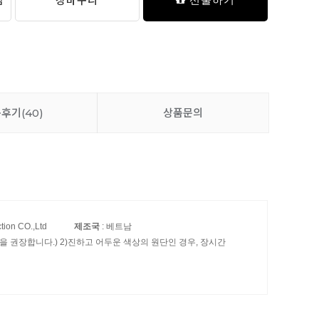
담
장바구니
품후기
(40)
상품문의
ction CO.,Ltd
제조국
: 베트남
 권장합니다.) 2)진하고 어두운 색상의 원단인 경우, 장시간