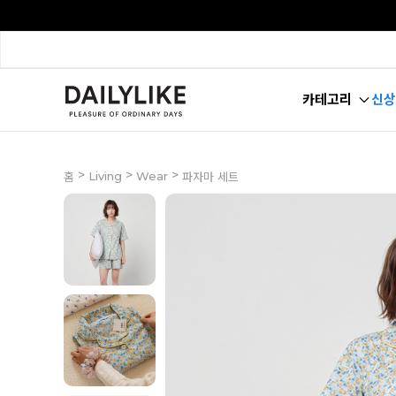
카테고리
신상
>
>
>
Living
Wear
홈
파자마 세트