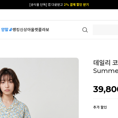
카카오 플친 추가하면
1천원 즉시 할인 쿠폰
[공식몰 단독] 앱 다운받고
2% 결제 할인 받기
 양말🧦
랭킹
신상
아울렛
콜라보
데일리 코튼
Summer
39,80
추가 할인