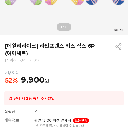
1
/
6
[데일리라이크] 라인프렌즈 키즈 삭스 6P
(여아세트)
[사이즈] S,M,L,XL,XXL
21,000
9,900
52
%
원
앱 결제 시 2% 즉시 추가할인
3%
적립금
배송정보
평일 13:00 이전 결제시
오늘 발송
(단, 주문량 증가 시 달라질 수 있습니다.)