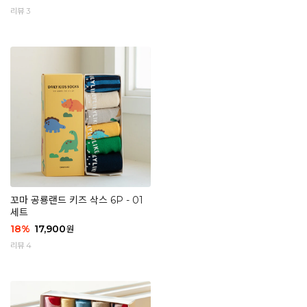
리뷰 3
꼬마 공룡랜드 키즈 삭스 6P - 01
세트
18
%
17,900
원
리뷰 4