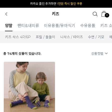
[공식몰 단독] 앱 다운받고
2% 결제 할인 받기
키즈
0
양말
팬티&내의류
이유용품/유아식기
수유용품
키즈 
키즈 삭스 4P/6P
프릴 / 돌돌이
니삭스 / 타이즈
수면 / 기모
메
총
74
개의 상품이 있습니다.
상품정렬