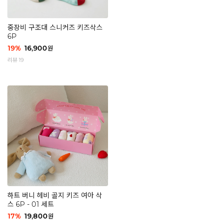
중장비 구조대 스니커즈 키즈삭스
6P
19
%
16,900
원
리뷰 19
하트 버니 헤비 골지 키즈 여아 삭
스 6P - 01 세트
17
%
19,800
원