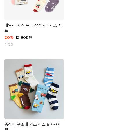
데일리 키즈 프릴 삭스 4P - 05 세
트
20
%
15,900
원
리뷰 5
중장비 구조대 키즈 삭스 6P - 01
세트