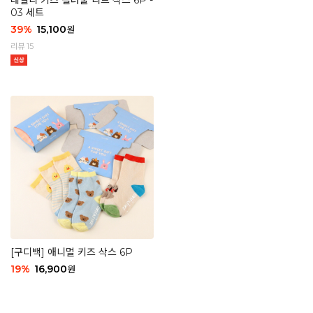
데일리 키즈 컬러풀 리브 삭스 6P -
03 세트
39
%
15,100
원
리뷰 15
[구디백] 애니멀 키즈 삭스 6P
19
%
16,900
원