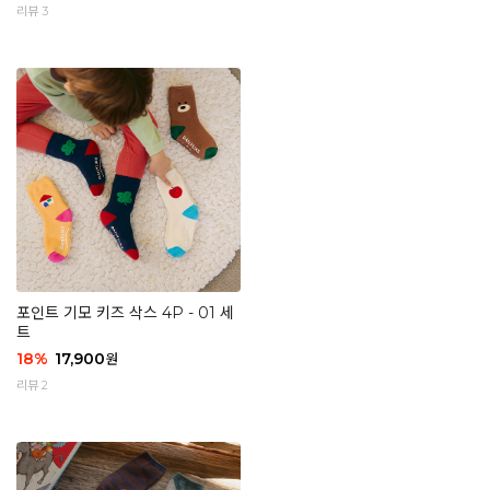
리뷰 3
포인트 기모 키즈 삭스 4P - 01 세
트
18
%
17,900
원
리뷰 2