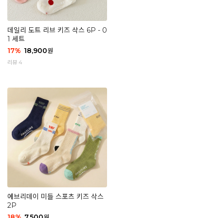
데일리 도트 리브 키즈 삭스 6P - 0
1 세트
17
%
18,900
원
리뷰 4
에브리데이 미들 스포츠 키즈 삭스
2P
18
%
7,500
원