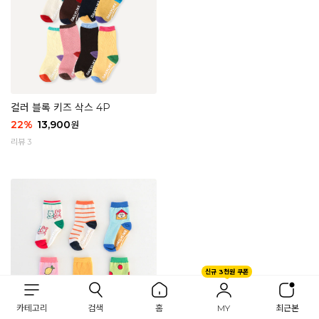
컬러 블록 키즈 삭스 4P
22
%
13,900
원
리뷰 3
신규 3천원 쿠폰
카테고리
검색
홈
MY
최근본