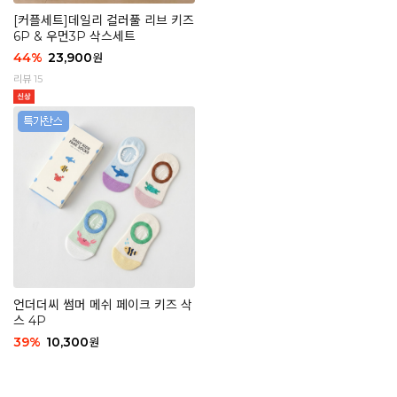
[커플세트]데일리 컬러풀 리브 키즈
6P & 우먼3P 삭스세트
44
%
23,900
원
리뷰 15
언더더씨 썸머 메쉬 페이크 키즈 삭
스 4P
39
%
10,300
원