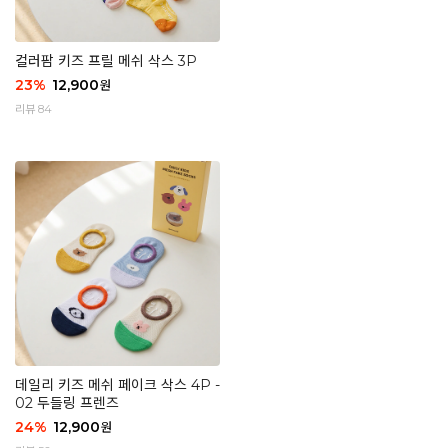
컬러팜 키즈 프릴 메쉬 삭스 3P
23
%
12,900
원
리뷰 84
데일리 키즈 메쉬 페이크 삭스 4P -
02 두들링 프렌즈
24
%
12,900
원