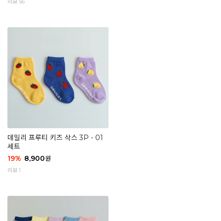
리뷰 56
데일리 프루티 키즈 삭스 3P - 01
세트
19
%
8,900
원
리뷰 1