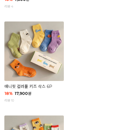
리뷰 4
애니핏 컬러풀 키즈 삭스 6P
18
%
17,900
원
리뷰 10