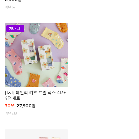
리뷰 62
[1&1] 데일리 키즈 프릴 삭스 4P+
4P 세트
30
%
27,900
원
리뷰 218