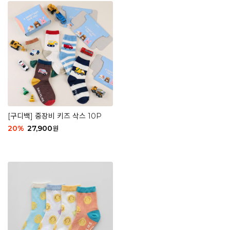
[구디백] 중장비 키즈 삭스 10P
20
%
27,900
원