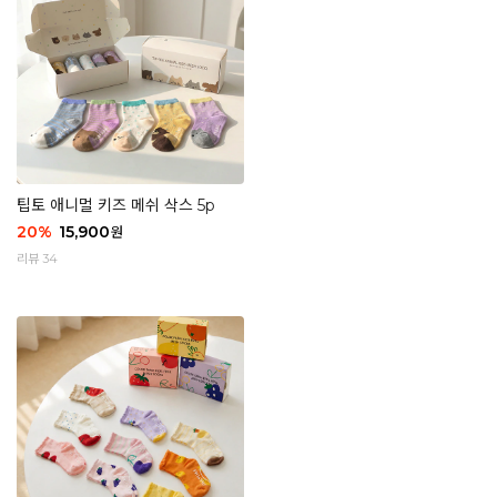
팁토 애니멀 키즈 메쉬 삭스 5p
20
%
15,900
원
리뷰 34