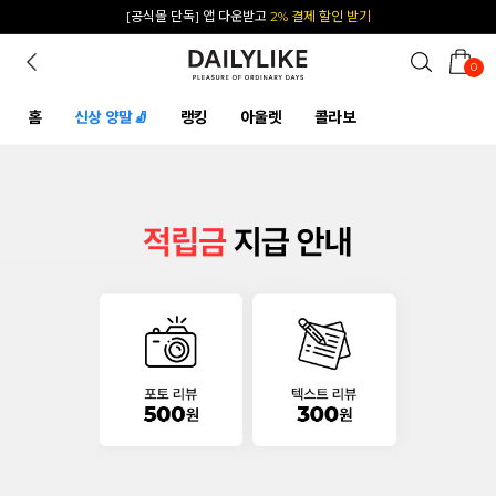
[공식몰 단독] 앱 다운받고
2% 결제 할인 받기
0
홈
신상 양말🧦
랭킹
아울렛
콜라보