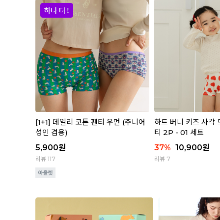
[1+1] 데일리 코튼 팬티 우먼 (주니어
하트 버니 키즈 사각 
성인 겸용)
티 2P - 01 세트
5,900
원
37
%
10,900
원
리뷰 117
리뷰 7