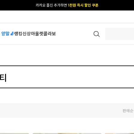
카카오 플친 추가하면
1천원 즉시 할인 쿠폰
[공식몰 단독] 앱 다운받고
2% 결제 할인 받기
 양말🧦
랭킹
신상
아울렛
콜라보
판매순