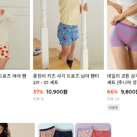
드로즈 여아 팬
중장비 키즈 사각 드로즈 남아 팬티
데일리 코튼 삼각
2P - 01 세트
세트 (주니어 성
37
%
10,900
원
66
%
9,800
리뷰 15
리뷰 29