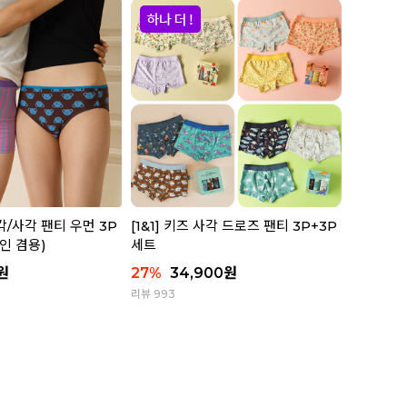
/사각 팬티 우먼 3P
[1&1] 키즈 사각 드로즈 팬티 3P+3P
인 겸용)
세트
원
27
%
34,900
원
리뷰 993