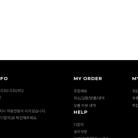
NFO
MY ORDER
M
030-530912
주문배송
회
션
취소/교환/반품/내역
쿠
상품 리뷰 내역
적
치시 자동연동이 되지않습니다.
HELP
1:1문의)로 확인해주세요.
1:1문의
공지사항