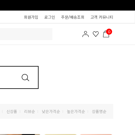
회원가입
로그인
주문/배송조회
고객 커뮤니티
0
신상품
리뷰순
낮은가격순
높은가격순
상품명순