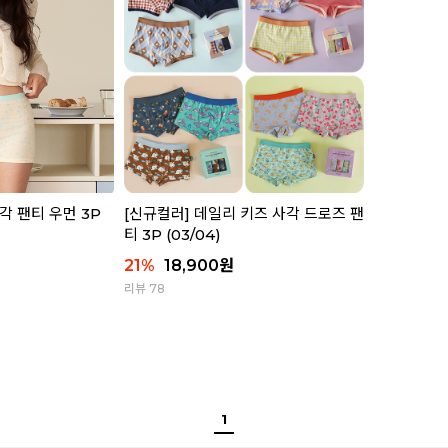
각 팬티 우먼 3P
[신규컬러] 데일리 키즈 사각 드로즈 팬
티 3P (03/04)
21
%
18,900
원
리뷰 78
1