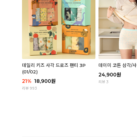
데일리 키즈 사각 드로즈 팬티 3P
데이미 코튼 삼각/사
(01/02)
24,900
원
21
%
18,900
원
리뷰 3
리뷰 993