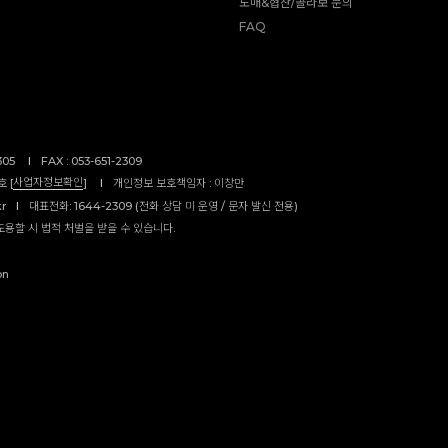
도매&협찬/콜라보 문의
FAQ
305
I
FAX : 053-651-2309
사업자정보확인
 [
]
I
개인정보 보호책임자 : 이창만
kr
I
대표전화: 1644-2309 (전화 상담 미 운영 / 문자 발신 전용)
도용할 시 법적 처벌을 받을 수 있습니다.
on