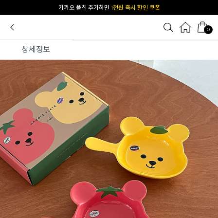
카카오 플친 추가하면
1천원 즉시 할인 쿠폰
0
상세정보