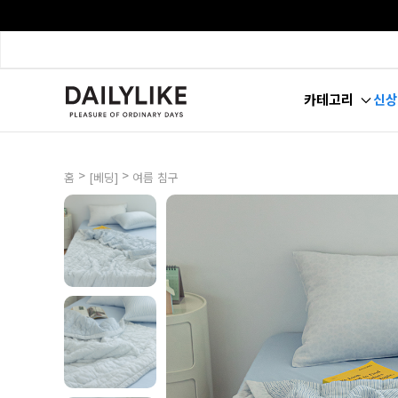
카테고리
신상
>
>
홈
[베딩]
여름 침구