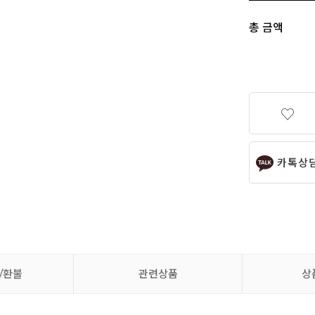
총 금액
카톡상
/환불
관련상품
상