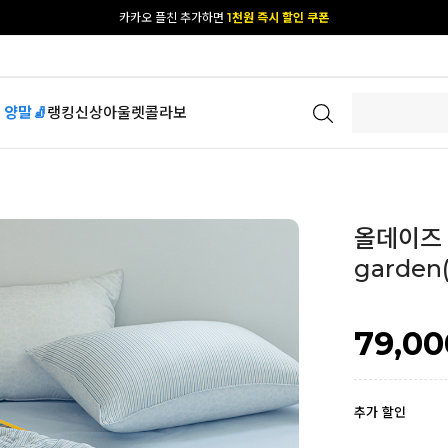
[공식몰 단독] 앱 다운받고
2% 결제 할인 받기
 양말🧦
랭킹
신상
아울렛
콜라보
올데이즈 
garden(
79,00
추가 할인