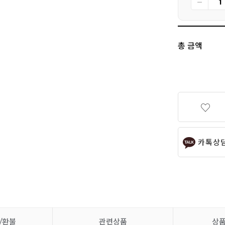
총 금액
카톡상
/환불
관련상품
상