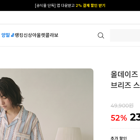
[공식몰 단독] 앱 다운받고
2% 결제 할인 받기
카카오 플친 추가하면
1천원 즉시 할인 쿠폰
[공식몰 단독] 앱 다운받고
2% 결제 할인 받기
 양말🧦
랭킹
신상
아울렛
콜라보
올데이즈 
브리즈 
49,900원
2
52
%
추가 할인