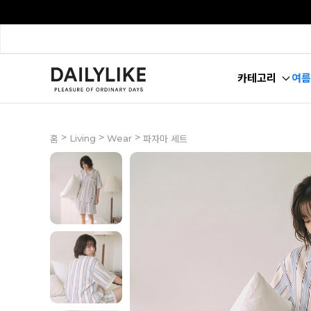
카테고리
여름
>
>
>
Living
Wear
홈
파자마 세트