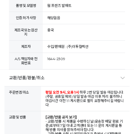
품명 및 모델명
웜 프렌즈 발매트
인증.허가 사항
해당없음
제조국 또는 원산
중국
지
제조자
수입/판매원 : (주)이투컬렉션
A/S 책임자와 전
1644-2309
화번호
교환/반품/환불/취소
주문변경/취소
평일 오전 9시, 오후 1시
하루 2번 당일 발송 마감됩니다.
(주말, 공휴일 제외) 당일 발송 마감 이후 처리 불가하니
마감시간 이전 1:1 게시판으로 필히 요청해주시길 바랍니
다.
교환 및 반품
[교환/반품 공지 보기]
- 교환/반품 시 제품을 수령하신 날(운송장 배달 완료 기
준)로부터 7일 이내 고객센터 또는 1:1 문의 게시판을 통
해 반품 의사를 밝혀주셔야 합니다.
- 교환/반품 요청 시 데일리라이크 측에서 CJ대한통운