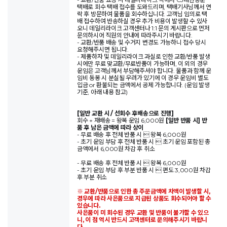
택배로 회수 택배 접수를 도와드리며, 택배기사님께서 연
락 후 방문하여 물품을 회수하십니다. 고객님 임의로 택
배 접수하여 반송하실 경우 추가 비용이 발생할 수 있사
오니 데일리라이크 고객센터나 1:1 문의 게시판으로 먼저
문의하시어 직원의 안내에 따라주시기 바랍니다.
- 교환/반품 배송 및 수거지 변경도 가능하니 접수 당시
요청해주시면 됩니다.
- 제품하자 및 데일리라이크 과실로 인한 교환/반품 발생
시에만 무료 맞교환/무료반품이 가능하며, 이 외의 경우
운임은 고객님께서 부담해주셔야 합니다. 물품과 함께 운
임비 동봉 시 분실될 우려가 있기에 이 경우 운임비 별도
입금 or 환불되는 금액에서 공제 가능합니다. (운임 발생
기준, 아래 내용 참고)
[일반 교환 시 / 선회수 후배송으로 진행]
회수 + 재배송 = 왕복 운임 6,000원
[일반 반품 시] 반
품 후 남은 금액에 따라 상이
- 무료 배송 후 전체 반품 시  왕복 6,000원
- 초기 운임 부담 후 전체 반품 시  초기 운임 포함된 총
금액에서 6,000원 차감 후 취소
- 무료 배송 후 전체 반품 시  왕복 6,000원
- 초기 운임 부담 후 부분 반품 시  편도 3,000원 차감
후 부분 취소
※ 교환/반품으로 인한 총 주문금액에 차액이 발생할 시,
경우에 따라 사은품으로 지급된 상품도 회수되어야 할 수
있습니다.
사은품이 미 회수된 경우 교환 및 반품이 불가할 수 있으
니, 이 점 역시 반드시 고객센터로 문의해주시기 바랍니
다.