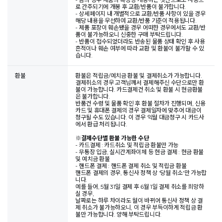
로 간주되기에 개봉 후 교환/반품이 불가합니다.
- 상세페이지 내 개별적으로 교환/반품 사항이 있을 경우
해당 내용을 우선하여 교환/반품 기준이 적용됩니다.
- 제품 포장이 훼손됐을 경우 어떠한 경우에서도 교환/반
품이 불가능하오니 신중한 구매 부탁드립니다.
- 반품이 접수되었더라도 반송된 물품 상태 확인 후 사용
흔적이나 훼손 여부에 따라 교환 및 환불이 불가할 수 있
습니다.
환불
환불은 적립금/예치금 환불 및 결제취소가 가능합니다.
결제취소의 경우 고객님께서 결제해주신 수단으로만 환
불이 가능합니다. 카드결제건 취소 및 환불 시 현금환불
은 불가합니다.
반품건 수령 및 물품 확인 후 환불 절차가 진행되며, 신용
카드 및 휴대폰 결제의 경우 결제일자에 맞추어 대금이
청구될 수도 있습니다. 이 경우 익월 대금청구 시 카드사
에서 환급 처리됩니다.
※
결제수단별 환불 가능한 수단
- 카드결제 : 카드취소 및 적립금 환불만 가능
- 무통장 입금, 실시간계좌이체 등 현금 결제 : 현금 환불
및 예치금 환불
- 핸드폰 결제 : 핸드폰 결제 취소 및 적립금 환불
핸드폰 결제의 경우, 통신사 정책 상 '당월 취소'만 가능합
니다.
예를 들어, 5월 31일 결제 후 6월 1일 결제 취소를 희망하
실 경우,
날짜로는 하루 차이라도 월이 바뀌어 통신사 정책 상 결
제 취소가 불가능하오니, 이 경우 부득이하게 적립금 환
불만 가능합니다. 양해 부탁드립니다.