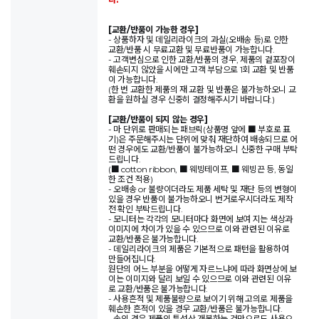
[교환/반품이 가능한 경우]
- 상품하자 및 데일리라이크의 과실(오배송 등)로 인한
교환/반품 시 무료교환 및 무료반품이 가능합니다.
- 고객변심으로 인한 교환/반품의 경우, 제품의 겉포장이
훼손되지 않았을 시에만 고객 부담으로 1회 교환 및 반품
이 가능합니다.
(한 번 교환한 제품의 재 교환 및 반품은 불가능하오니 교
환을 원하실 경우 신중히 결정해주시기 바랍니다.)
[교환/반품이 되지 않는 경우]
- 마 단위로 판매되는 패브릭(상품명 앞에 ■ 부호로 표
기)은 주문해주시는 단위에 맞춰 재단하여 배송되므로 어
떤 경우에도 교환/반품이 불가능하오니 신중한 구매 부탁
드립니다.
(■ cotton ribbon, ■ 웨빙테이프, ■ 웨빙끈 등, 동일
한 조건 적용)
- 오배송 or 불량이더라도 제품 세탁 및 재단 등의 변형이
있을 경우 반품이 불가능하오니 번거로우시더라도 제작
전 확인 부탁드립니다.
- 모니터는 각각의 모니터마다 화면에 보여 지는 색상과
이미지에 차이가 있을 수 있으므로 이와 관련된 이유로
교환/반품은 불가능합니다.
- 데일리라이크의 제품은 기본적으로 패턴을 활용하여
만들어집니다.
원단의 어느 부분을 어떻게 자르느냐에 따라 화면상에 보
이는 이미지와 달리 보일 수 있으므로 이와 관련된 이유
로 교환/반품은 불가능합니다.
- 사용흔적 및 제품불량으로 보이기 위해 고의로 제품을
훼손한 흔적이 있을 경우 교환/반품은 불가능합니다.
- 솜의 경우 제품의 특성상 개봉하는 것만으로도 사용으