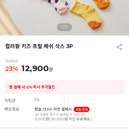
1
/
7
컬러팜 키즈 프릴 메쉬 삭스 3P
16,900
12,900
23
%
원
앱 결제 시 2% 즉시 추가할인
3%
적립금
배송정보
평일 13:00 이전 결제시
오늘 발송
(단, 주문량 증가 시 달라질 수 있습니다.)
3,000원( 50,000원 이상 무료배송 )