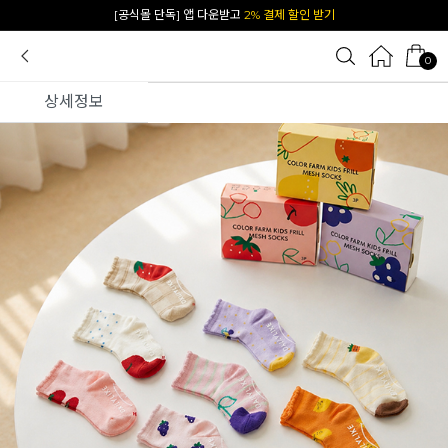
[공식몰 단독] 앱 다운받고
2% 결제 할인 받기
카카오 플친 추가하면
1천원 즉시 할인 쿠폰
0
상세정보