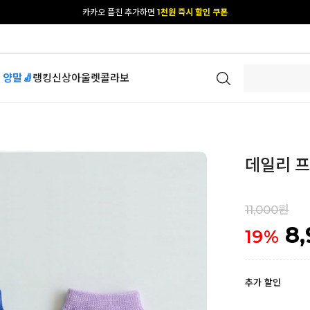
[공식몰 단독] 앱 다운받고
2% 결제 할인 받기
 양말🧦
랭킹
신상
아울렛
콜라보
데일리 프루
11,000원
8
19
%
추가 할인