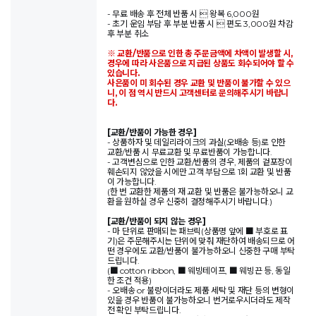
- 무료 배송 후 전체 반품 시  왕복 6,000원
- 초기 운임 부담 후 부분 반품 시  편도 3,000원 차감
후 부분 취소
※ 교환/반품으로 인한 총 주문금액에 차액이 발생할 시,
경우에 따라 사은품으로 지급된 상품도 회수되어야 할 수
있습니다.
사은품이 미 회수된 경우 교환 및 반품이 불가할 수 있으
니, 이 점 역시 반드시 고객센터로 문의해주시기 바랍니
다.
[교환/반품이 가능한 경우]
- 상품하자 및 데일리라이크의 과실(오배송 등)로 인한
교환/반품 시 무료교환 및 무료반품이 가능합니다.
- 고객변심으로 인한 교환/반품의 경우, 제품의 겉포장이
훼손되지 않았을 시에만 고객 부담으로 1회 교환 및 반품
이 가능합니다.
(한 번 교환한 제품의 재 교환 및 반품은 불가능하오니 교
환을 원하실 경우 신중히 결정해주시기 바랍니다.)
[교환/반품이 되지 않는 경우]
- 마 단위로 판매되는 패브릭(상품명 앞에 ■ 부호로 표
기)은 주문해주시는 단위에 맞춰 재단하여 배송되므로 어
떤 경우에도 교환/반품이 불가능하오니 신중한 구매 부탁
드립니다.
(■ cotton ribbon, ■ 웨빙테이프, ■ 웨빙끈 등, 동일
한 조건 적용)
- 오배송 or 불량이더라도 제품 세탁 및 재단 등의 변형이
있을 경우 반품이 불가능하오니 번거로우시더라도 제작
전 확인 부탁드립니다.