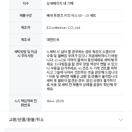
치수
상세페이지 내 기재
제품구성
베어 프렌즈 키즈 삭스 5P - 01 세트
제조자
E2 collection CO.,Ltd
제조국
대한민국
세탁방법 및 취급
1) 세탁 시 삶아 빨 경우에는 섬유 특성이 소멸되어
시 주의사항
수축 및 물빠짐 우려가 있으니 저온세탁하시기 바랍
니다. 2) 40도 이하의 물에서 중성세제로 세탁해 주
세요. 3) 다림질을 할 경우 양말 색상이 변할 수 있으
니 사용을 삼가주세요. 4) 건조 시 기계 건조를 피하
시고 그늘에 뉘어서 건조하는 것을 권장해 드립니다.
* 사용 및 세탁한 제품은 교환 및 반품이 불가합니다.
세탁 후 불량이 발견된 경우, 원인 규명이 불가하므
로 사용 및 세탁 전 제품의 상태를 꼼꼼히 확인해 주
세요.
A/S 책임자와 전
1644-2309
화번호
교환/반품/환불/취소