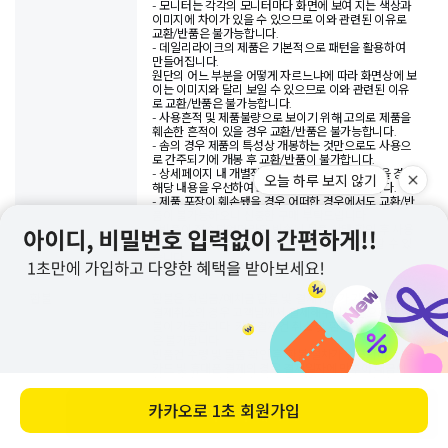
- 모니터는 각각의 모니터마다 화면에 보여 지는 색상과
이미지에 차이가 있을 수 있으므로 이와 관련된 이유로
교환/반품은 불가능합니다.
- 데일리라이크의 제품은 기본적으로 패턴을 활용하여
만들어집니다.
원단의 어느 부분을 어떻게 자르느냐에 따라 화면상에 보
이는 이미지와 달리 보일 수 있으므로 이와 관련된 이유
로 교환/반품은 불가능합니다.
- 사용흔적 및 제품불량으로 보이기 위해 고의로 제품을
훼손한 흔적이 있을 경우 교환/반품은 불가능합니다.
- 솜의 경우 제품의 특성상 개봉하는 것만으로도 사용으
로 간주되기에 개봉 후 교환/반품이 불가합니다.
- 상세페이지 내 개별적으로 교환/반품 사항이 있을 경우
오늘 하루 보지 않기
해당 내용을 우선하여 교환/반품 기준이 적용됩니다.
- 제품 포장이 훼손됐을 경우 어떠한 경우에서도 교환/반
품이 불가능하오니 신중한 구매 부탁드립니다.
- 반품이 접수되었더라도 반송된 물품 상태 확인 후 사용
흔적이나 훼손 여부에 따라 교환 및 환불이 불가할 수 있
습니다.
환불
환불은 적립금/예치금 환불 및 결제취소가 가능합니다.
결제취소의 경우 고객님께서 결제해주신 수단으로만 환
불이 가능합니다. 카드결제건 취소 및 환불 시 현금환불
은 불가합니다.
반품건 수령 및 물품 확인 후 환불 절차가 진행되며, 신용
카드 및 휴대폰 결제의 경우 결제일자에 맞추어 대금이
청구될 수도 있습니다. 이 경우 익월 대금청구 시 카드사
에서 환급 처리됩니다.
카카오로
1초 회원가입
바로 구매하기
※
결제수단별 환불 가능한 수단
- 카드결제 : 카드취소 및 적립금 환불만 가능