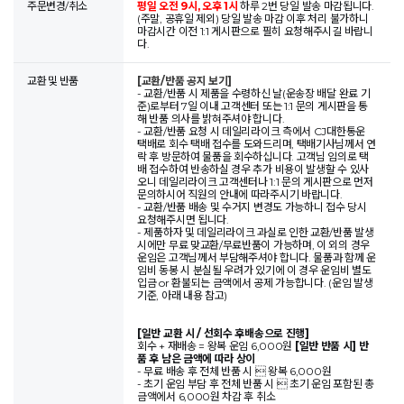
주문변경/취소
평일 오전 9시, 오후 1시
하루 2번 당일 발송 마감됩니다.
(주말, 공휴일 제외) 당일 발송 마감 이후 처리 불가하니
마감시간 이전 1:1 게시판으로 필히 요청해주시길 바랍니
다.
교환 및 반품
[교환/반품 공지 보기]
- 교환/반품 시 제품을 수령하신 날(운송장 배달 완료 기
준)로부터 7일 이내 고객센터 또는 1:1 문의 게시판을 통
해 반품 의사를 밝혀주셔야 합니다.
- 교환/반품 요청 시 데일리라이크 측에서 CJ대한통운
택배로 회수 택배 접수를 도와드리며, 택배기사님께서 연
락 후 방문하여 물품을 회수하십니다. 고객님 임의로 택
배 접수하여 반송하실 경우 추가 비용이 발생할 수 있사
오니 데일리라이크 고객센터나 1:1 문의 게시판으로 먼저
문의하시어 직원의 안내에 따라주시기 바랍니다.
- 교환/반품 배송 및 수거지 변경도 가능하니 접수 당시
요청해주시면 됩니다.
- 제품하자 및 데일리라이크 과실로 인한 교환/반품 발생
시에만 무료 맞교환/무료반품이 가능하며, 이 외의 경우
운임은 고객님께서 부담해주셔야 합니다. 물품과 함께 운
임비 동봉 시 분실될 우려가 있기에 이 경우 운임비 별도
입금 or 환불되는 금액에서 공제 가능합니다. (운임 발생
기준, 아래 내용 참고)
[일반 교환 시 / 선회수 후배송으로 진행]
회수 + 재배송 = 왕복 운임 6,000원
[일반 반품 시] 반
품 후 남은 금액에 따라 상이
- 무료 배송 후 전체 반품 시  왕복 6,000원
- 초기 운임 부담 후 전체 반품 시  초기 운임 포함된 총
금액에서 6,000원 차감 후 취소