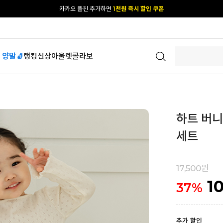
[공식몰 단독] 앱 다운받고
2% 결제 할인 받기
 양말🧦
랭킹
신상
아울렛
콜라보
하트 버니 
세트
17,500원
1
37
%
추가 할인