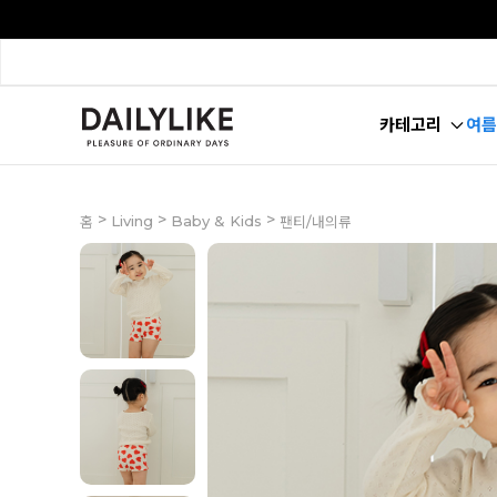
카테고리
여름
>
>
>
Living
Baby & Kids
홈
팬티/내의류