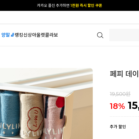
[공식몰 단독] 앱 다운받고
2% 결제 할인 받기
 양말🧦
랭킹
신상
아울렛
콜라보
페피 데이 
19,500원
15
18
%
추가 할인