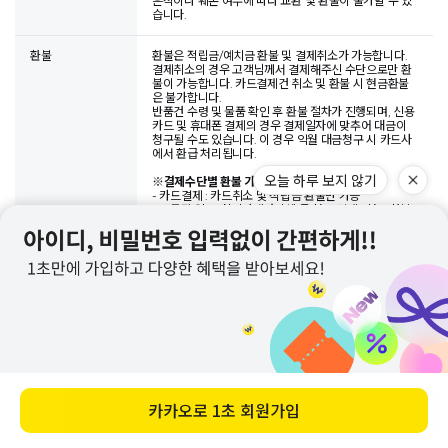
흔적이나 훼손 여부에 따라 교환 및 환불이 불가할 수 있
습니다.
환불
환불은 적립금/예치금 환불 및 결제취소가 가능합니다.
결제취소의 경우 고객님께서 결제해주신 수단으로만 환
불이 가능합니다. 카드결제건 취소 및 환불 시 현금환불
은 불가합니다.
반품건 수령 및 물품 확인 후 환불 절차가 진행되며, 신용
카드 및 휴대폰 결제의 경우 결제일자에 맞추어 대금이
청구될 수도 있습니다. 이 경우 익월 대금청구 시 카드사
에서 환급 처리됩니다.
오늘 하루 보지 않기
※
결제수단별 환불 가능한 수단
- 카드결제 : 카드취소 및 적립금 환불만 가능
- 무통장 입금, 실시간계좌이체 등 현금 결제 : 현금 환불
및 예치금 환불
- 핸드폰 결제 : 핸드폰 결제 취소 및 적립금 환불
핸드폰 결제의 경우, 통신사 정책 상 '당월 취소'만 가능합
니다.
예를 들어, 5월 31일 결제 후 6월 1일 결제 취소를 희망하
실 경우,
날짜로는 하루 차이라도 월이 바뀌어 통신사 정책 상 결
제 취소가 불가능하오니, 이 경우 부득이하게 적립금 환
불만 가능합니다. 양해 부탁드립니다.
상품문의
카카오로
1초 회원가입
바로 구매하기