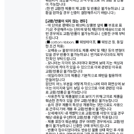
훼손되지 않았을 시에만 고객 부담으로 1회 교환 및 반품
이 가능합니다.
(한 번 교환한 제품의 재 교환 및 반품은 불가능하오니 교
환을 원하실 경우 신중히 결정해주시기 바랍니다.)
[교환/반품이 되지 않는 경우]
- 마 단위로 판매되는 패브릭(상품명 앞에 ■ 부호로 표
기)은 주문해주시는 단위에 맞춰 재단하여 배송되므로 어
떤 경우에도 교환/반품이 불가능하오니 신중한 구매 부탁
드립니다.
(■ cotton ribbon, ■ 웨빙테이프, ■ 웨빙끈 등, 동일
한 조건 적용)
- 오배송 or 불량이더라도 제품 세탁 및 재단 등의 변형이
있을 경우 반품이 불가능하오니 번거로우시더라도 제작
전 확인 부탁드립니다.
- 모니터는 각각의 모니터마다 화면에 보여 지는 색상과
이미지에 차이가 있을 수 있으므로 이와 관련된 이유로
교환/반품은 불가능합니다.
- 데일리라이크의 제품은 기본적으로 패턴을 활용하여
만들어집니다.
원단의 어느 부분을 어떻게 자르느냐에 따라 화면상에 보
이는 이미지와 달리 보일 수 있으므로 이와 관련된 이유
로 교환/반품은 불가능합니다.
- 사용흔적 및 제품불량으로 보이기 위해 고의로 제품을
훼손한 흔적이 있을 경우 교환/반품은 불가능합니다.
- 솜의 경우 제품의 특성상 개봉하는 것만으로도 사용으
로 간주되기에 개봉 후 교환/반품이 불가합니다.
- 상세페이지 내 개별적으로 교환/반품 사항이 있을 경우
해당 내용을 우선하여 교환/반품 기준이 적용됩니다.
- 제품 포장이 훼손됐을 경우 어떠한 경우에서도 교환/반
품이 불가능하오니 신중한 구매 부탁드립니다.
- 반품이 접수되었더라도 반송된 물품 상태 확인 후 사용