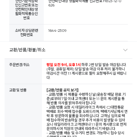
안전기준적합확
안전확인대상 생활화학제품 신고번호 HB23-12-0
인신고번호 또는
626
안전확인대상생
활화학제품승인
번호
소비자 상담관련
1644-2309
전화번호
교환/반품/환불/취소
주문변경/취소
평일 오전 9시, 오후 1시
하루 2번 당일 발송 마감됩니다.
(주말, 공휴일 제외) 당일 발송 마감 이후 처리 불가하니
마감시간 이전 1:1 게시판으로 필히 요청해주시길 바랍니
다.
교환 및 반품
[교환/반품 공지 보기]
- 교환/반품 시 제품을 수령하신 날(운송장 배달 완료 기
준)로부터 7일 이내 고객센터 또는 1:1 문의 게시판을 통
해 반품 의사를 밝혀주셔야 합니다.
- 교환/반품 요청 시 데일리라이크 측에서 CJ대한통운
택배로 회수 택배 접수를 도와드리며, 택배기사님께서 연
락 후 방문하여 물품을 회수하십니다. 고객님 임의로 택
배 접수하여 반송하실 경우 추가 비용이 발생할 수 있사
오니 데일리라이크 고객센터나 1:1 문의 게시판으로 먼저
문의하시어 직원의 안내에 따라주시기 바랍니다.
- 교환/반품 배송 및 수거지 변경도 가능하니 접수 당시