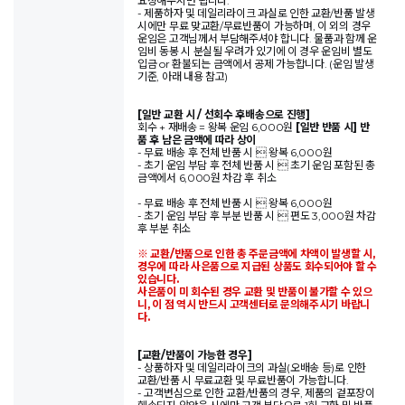
요청해주시면 됩니다.
- 제품하자 및 데일리라이크 과실로 인한 교환/반품 발생
시에만 무료 맞교환/무료반품이 가능하며, 이 외의 경우
운임은 고객님께서 부담해주셔야 합니다. 물품과 함께 운
임비 동봉 시 분실될 우려가 있기에 이 경우 운임비 별도
입금 or 환불되는 금액에서 공제 가능합니다. (운임 발생
기준, 아래 내용 참고)
[일반 교환 시 / 선회수 후배송으로 진행]
회수 + 재배송 = 왕복 운임 6,000원
[일반 반품 시] 반
품 후 남은 금액에 따라 상이
- 무료 배송 후 전체 반품 시  왕복 6,000원
- 초기 운임 부담 후 전체 반품 시  초기 운임 포함된 총
금액에서 6,000원 차감 후 취소
- 무료 배송 후 전체 반품 시  왕복 6,000원
- 초기 운임 부담 후 부분 반품 시  편도 3,000원 차감
후 부분 취소
※ 교환/반품으로 인한 총 주문금액에 차액이 발생할 시,
경우에 따라 사은품으로 지급된 상품도 회수되어야 할 수
있습니다.
사은품이 미 회수된 경우 교환 및 반품이 불가할 수 있으
니, 이 점 역시 반드시 고객센터로 문의해주시기 바랍니
다.
[교환/반품이 가능한 경우]
- 상품하자 및 데일리라이크의 과실(오배송 등)로 인한
교환/반품 시 무료교환 및 무료반품이 가능합니다.
- 고객변심으로 인한 교환/반품의 경우, 제품의 겉포장이