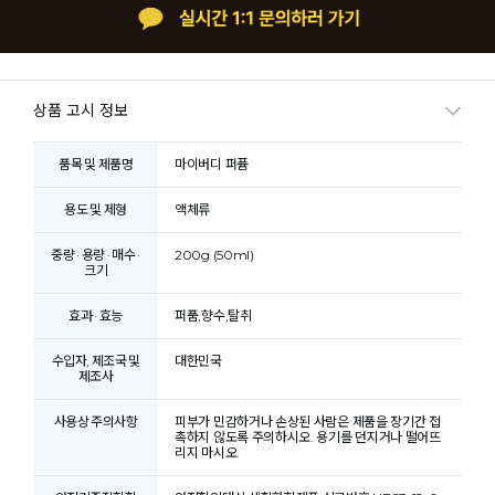
상품 고시 정보
품목 및 제품명
마이버디 퍼퓸
용도 및 제형
액체류
중량 · 용량 · 매수 ·
200g (50ml)
크기
효과 · 효능
퍼품,향수,탈취
수입자, 제조국 및
대한민국
제조사
사용상 주의사항
피부가 민감하거나 손상된 사람은 제품을 장기간 접
촉하지 않도록 주의하시오. 용기를 던지거나 떨어뜨
리지 마시오.