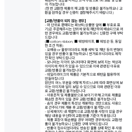
훼손되지 않았을 시에만 고객 부담으로 1회 교환 및 반품
이 가능합니다.
(한 번 교환한 제품의 재 교환 및 반품은 불가능하오니 교
환을 원하실 경우 신중히 결정해주시기 바랍니다.)
[교환/반품이 되지 않는 경우]
- 마 단위로 판매되는 패브릭(상품명 앞에 ■ 부호로 표
기)은 주문해주시는 단위에 맞춰 재단하여 배송되므로 어
떤 경우에도 교환/반품이 불가능하오니 신중한 구매 부탁
드립니다.
(■ cotton ribbon, ■ 웨빙테이프, ■ 웨빙끈 등, 동일
한 조건 적용)
- 오배송 or 불량이더라도 제품 세탁 및 재단 등의 변형이
있을 경우 반품이 불가능하오니 번거로우시더라도 제작
전 확인 부탁드립니다.
- 모니터는 각각의 모니터마다 화면에 보여 지는 색상과
이미지에 차이가 있을 수 있으므로 이와 관련된 이유로
교환/반품은 불가능합니다.
- 데일리라이크의 제품은 기본적으로 패턴을 활용하여
만들어집니다.
원단의 어느 부분을 어떻게 자르느냐에 따라 화면상에 보
이는 이미지와 달리 보일 수 있으므로 이와 관련된 이유
로 교환/반품은 불가능합니다.
- 사용흔적 및 제품불량으로 보이기 위해 고의로 제품을
훼손한 흔적이 있을 경우 교환/반품은 불가능합니다.
- 솜의 경우 제품의 특성상 개봉하는 것만으로도 사용으
로 간주되기에 개봉 후 교환/반품이 불가합니다.
- 상세페이지 내 개별적으로 교환/반품 사항이 있을 경우
해당 내용을 우선하여 교환/반품 기준이 적용됩니다.
- 제품 포장이 훼손됐을 경우 어떠한 경우에서도 교환/반
품이 불가능하오니 신중한 구매 부탁드립니다.
- 반품이 접수되었더라도 반송된 물품 상태 확인 후 사용