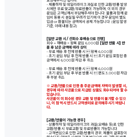
요청해주시면 됩니다.
- 제품하자 및 데일리라이크 과실로 인한 교환/반품 발생
시에만 무료 맞교환/무료반품이 가능하며, 이 외의 경우
운임은 고객님께서 부담해주셔야 합니다. 물품과 함께 운
임비 동봉 시 분실될 우려가 있기에 이 경우 운임비 별도
입금 or 환불되는 금액에서 공제 가능합니다. (운임 발생
기준, 아래 내용 참고)
[일반 교환 시 / 선회수 후배송으로 진행]
회수 + 재배송 = 왕복 운임 6,000원
[일반 반품 시] 반
품 후 남은 금액에 따라 상이
- 무료 배송 후 전체 반품 시  왕복 6,000원
- 초기 운임 부담 후 전체 반품 시  초기 운임 포함된 총
금액에서 6,000원 차감 후 취소
- 무료 배송 후 전체 반품 시  왕복 6,000원
- 초기 운임 부담 후 부분 반품 시  편도 3,000원 차감
후 부분 취소
※ 교환/반품으로 인한 총 주문금액에 차액이 발생할 시,
경우에 따라 사은품으로 지급된 상품도 회수되어야 할 수
있습니다.
사은품이 미 회수된 경우 교환 및 반품이 불가할 수 있으
니, 이 점 역시 반드시 고객센터로 문의해주시기 바랍니
다.
[교환/반품이 가능한 경우]
- 상품하자 및 데일리라이크의 과실(오배송 등)로 인한
교환/반품 시 무료교환 및 무료반품이 가능합니다.
- 고객변심으로 인한 교환/반품의 경우, 제품의 겉포장이