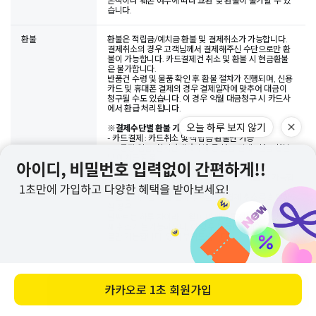
흔적이나 훼손 여부에 따라 교환 및 환불이 불가할 수 있
습니다.
환불
환불은 적립금/예치금 환불 및 결제취소가 가능합니다.
결제취소의 경우 고객님께서 결제해주신 수단으로만 환
불이 가능합니다. 카드결제건 취소 및 환불 시 현금환불
은 불가합니다.
반품건 수령 및 물품 확인 후 환불 절차가 진행되며, 신용
카드 및 휴대폰 결제의 경우 결제일자에 맞추어 대금이
청구될 수도 있습니다. 이 경우 익월 대금청구 시 카드사
에서 환급 처리됩니다.
오늘 하루 보지 않기
※
결제수단별 환불 가능한 수단
- 카드결제 : 카드취소 및 적립금 환불만 가능
- 무통장 입금, 실시간계좌이체 등 현금 결제 : 현금 환불
및 예치금 환불
- 핸드폰 결제 : 핸드폰 결제 취소 및 적립금 환불
핸드폰 결제의 경우, 통신사 정책 상 '당월 취소'만 가능합
니다.
예를 들어, 5월 31일 결제 후 6월 1일 결제 취소를 희망하
실 경우,
날짜로는 하루 차이라도 월이 바뀌어 통신사 정책 상 결
제 취소가 불가능하오니, 이 경우 부득이하게 적립금 환
불만 가능합니다. 양해 부탁드립니다.
상품문의
카카오로
1초 회원가입
바로 구매하기