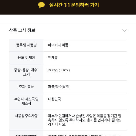
상품 고시 정보
품목 및 제품명
마이버디 퍼퓸
용도 및 제형
액체류
중량 · 용량 · 매수 ·
200g (50ml)
크기
효과 · 효능
퍼품,향수,탈취
수입자, 제조국 및
대한민국
제조사
사용상 주의사항
피부가 민감하거나 손상된 사람은 제품을 장기간 접
촉하지 않도록 주의하시오. 용기를 던지거나 떨어뜨
리지 마시오.