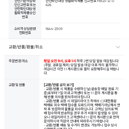
안전기준적합확
안전확인대상 생활화학제품 신고번호 HB23-12-0
인신고번호 또는
626
안전확인대상생
활화학제품승인
번호
소비자 상담관련
1644-2309
전화번호
교환/반품/환불/취소
주문변경/취소
평일 오전 9시, 오후 1시
하루 2번 당일 발송 마감됩니다.
(주말, 공휴일 제외) 당일 발송 마감 이후 처리 불가하니
마감시간 이전 1:1 게시판으로 필히 요청해주시길 바랍니
다.
교환 및 반품
[교환/반품 공지 보기]
- 교환/반품 시 제품을 수령하신 날(운송장 배달 완료 기
준)로부터 7일 이내 고객센터 또는 1:1 문의 게시판을 통
해 반품 의사를 밝혀주셔야 합니다.
- 교환/반품 요청 시 데일리라이크 측에서 CJ대한통운
택배로 회수 택배 접수를 도와드리며, 택배기사님께서 연
락 후 방문하여 물품을 회수하십니다. 고객님 임의로 택
배 접수하여 반송하실 경우 추가 비용이 발생할 수 있사
오니 데일리라이크 고객센터나 1:1 문의 게시판으로 먼저
문의하시어 직원의 안내에 따라주시기 바랍니다.
- 교환/반품 배송 및 수거지 변경도 가능하니 접수 당시