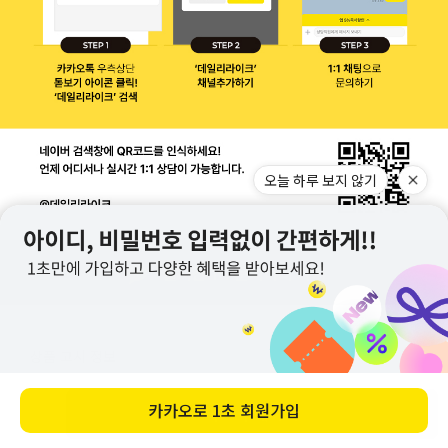
오늘 하루 보지 않기
상품 고시 정보
카카오로
1초 회원가입
제품소재
면 80%, 폴리에스테르 17%, 폴리우레탄 3%
바로 구매하기
치수
220~250mm