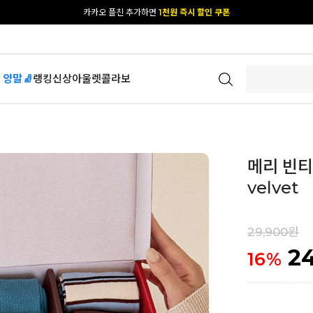
[공식몰 단독] 앱 다운받고
2% 결제 할인 받기
 양말🧦
랭킹
신상
아울렛
콜라보
메리 빈티지
velvet
29,900원
2
16
%