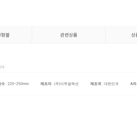
/환불
관련상품
상
다.
치수
: 220~250mm
제조자
: (주)이투컬렉션
제조국
: 대한민국
A/