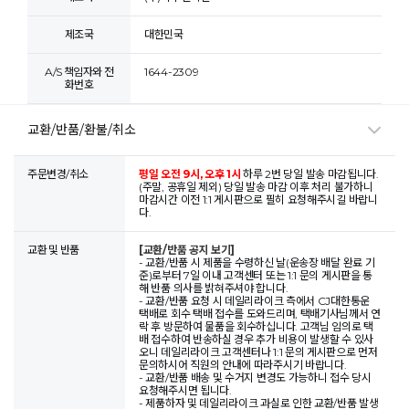
제조국
대한민국
A/S 책임자와 전
1644-2309
화번호
교환/반품/환불/취소
주문변경/취소
평일 오전 9시, 오후 1시
하루 2번 당일 발송 마감됩니다.
(주말, 공휴일 제외) 당일 발송 마감 이후 처리 불가하니
마감시간 이전 1:1 게시판으로 필히 요청해주시길 바랍니
다.
교환 및 반품
[교환/반품 공지 보기]
- 교환/반품 시 제품을 수령하신 날(운송장 배달 완료 기
준)로부터 7일 이내 고객센터 또는 1:1 문의 게시판을 통
해 반품 의사를 밝혀주셔야 합니다.
- 교환/반품 요청 시 데일리라이크 측에서 CJ대한통운
택배로 회수 택배 접수를 도와드리며, 택배기사님께서 연
락 후 방문하여 물품을 회수하십니다. 고객님 임의로 택
배 접수하여 반송하실 경우 추가 비용이 발생할 수 있사
오니 데일리라이크 고객센터나 1:1 문의 게시판으로 먼저
문의하시어 직원의 안내에 따라주시기 바랍니다.
- 교환/반품 배송 및 수거지 변경도 가능하니 접수 당시
요청해주시면 됩니다.
- 제품하자 및 데일리라이크 과실로 인한 교환/반품 발생