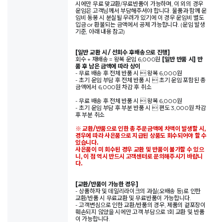
시에만 무료 맞교환/무료반품이 가능하며, 이 외의 경우
운임은 고객님께서 부담해주셔야 합니다. 물품과 함께 운
임비 동봉 시 분실될 우려가 있기에 이 경우 운임비 별도
입금 or 환불되는 금액에서 공제 가능합니다. (운임 발생
기준, 아래 내용 참고)
[일반 교환 시 / 선회수 후배송으로 진행]
회수 + 재배송 = 왕복 운임 6,000원
[일반 반품 시] 반
품 후 남은 금액에 따라 상이
- 무료 배송 후 전체 반품 시  왕복 6,000원
- 초기 운임 부담 후 전체 반품 시  초기 운임 포함된 총
금액에서 6,000원 차감 후 취소
- 무료 배송 후 전체 반품 시  왕복 6,000원
- 초기 운임 부담 후 부분 반품 시  편도 3,000원 차감
후 부분 취소
※ 교환/반품으로 인한 총 주문금액에 차액이 발생할 시,
경우에 따라 사은품으로 지급된 상품도 회수되어야 할 수
있습니다.
사은품이 미 회수된 경우 교환 및 반품이 불가할 수 있으
니, 이 점 역시 반드시 고객센터로 문의해주시기 바랍니
다.
[교환/반품이 가능한 경우]
- 상품하자 및 데일리라이크의 과실(오배송 등)로 인한
교환/반품 시 무료교환 및 무료반품이 가능합니다.
- 고객변심으로 인한 교환/반품의 경우, 제품의 겉포장이
훼손되지 않았을 시에만 고객 부담으로 1회 교환 및 반품
이 가능합니다.