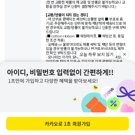
(한 번 교환한 제품의 재 교환 및 반품은 불가능하오니 교
환을 원하실 경우 신중히 결정해주시기 바랍니다.)
[교환/반품이 되지 않는 경우]
- 마 단위로 판매되는 패브릭(상품명 앞에 ■ 부호로 표
기)은 주문해주시는 단위에 맞춰 재단하여 배송되므로 어
떤 경우에도 교환/반품이 불가능하오니 신중한 구매 부탁
드립니다.
(■ cotton ribbon, ■ 웨빙테이프, ■ 웨빙끈 등, 동일
한 조건 적용)
- 오배송 or 불량이더라도 제품 세탁 및 재단 등의 변형이
있을 경우 반품이 불가능하오니 번거로우시더라도 제작
전 확인 부탁드립니다.
오늘 하루 보지 않기
- 모니터는 각각의 모니터마다 화면에 보여 지는 색상과
이미지에 차이가 있을 수 있으므로 이와 관련된 이유로
교환/반품은 불가능합니다.
- 데일리라이크의 제품은 기본적으로 패턴을 활용하여
만들어집니다.
원단의 어느 부분을 어떻게 자르느냐에 따라 화면상에 보
이는 이미지와 달리 보일 수 있으므로 이와 관련된 이유
로 교환/반품은 불가능합니다.
- 사용흔적 및 제품불량으로 보이기 위해 고의로 제품을
훼손한 흔적이 있을 경우 교환/반품은 불가능합니다.
- 솜의 경우 제품의 특성상 개봉하는 것만으로도 사용으
로 간주되기에 개봉 후 교환/반품이 불가합니다.
- 상세페이지 내 개별적으로 교환/반품 사항이 있을 경우
해당 내용을 우선하여 교환/반품 기준이 적용됩니다.
- 제품 포장이 훼손됐을 경우 어떠한 경우에서도 교환/반
품이 불가능하오니 신중한 구매 부탁드립니다.
카카오로
1초 회원가입
바로 구매하기
- 반품이 접수되었더라도 반송된 물품 상태 확인 후 사용
흔적이나 훼손 여부에 따라 교환 및 환불이 불가할 수 있
습니다.