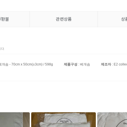
/환불
관련상품
상
다.
베개솜 - 70cm x 50cm(±3cm) / 598g
제품구성
: 베개솜
제조자
: E2 colle