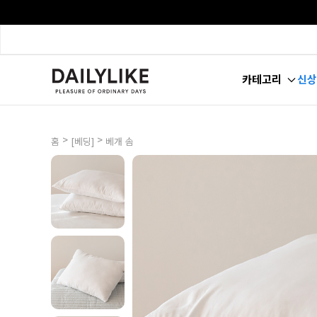
카테고리
신상
>
>
홈
[베딩]
베개 솜