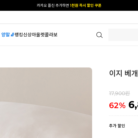
[공식몰 단독] 앱 다운받고
2% 결제 할인 받기
 양말🧦
랭킹
신상
아울렛
콜라보
이지 베
17,900원
6
62
%
추가 할인