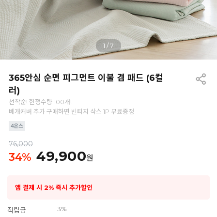
1
/
7
365안심 순면 피그먼트 이불 겸 패드 (6컬
러)
선착순! 한정수량 100개!
베개커버 추가 구매하면 빈티지 삭스 1P 무료증정
76,000
49,900
34
%
원
앱 결제 시 2% 즉시 추가할인
3%
적립금