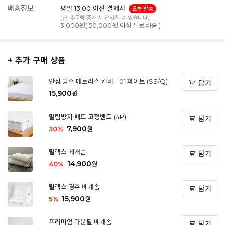
배송정보
평일 13:00 이전 결제시
오늘 발송
(단, 주문량 증가 시 달라질 수 있습니다.)
3,000원( 50,000원 이상 무료배송 )
+ 추가 구매 상품
안심 방수 매트리스 커버 - 01 화이트 (SS/Q)
담기
15,900
원
밀림방지 패드 고정밴드 (4P)
담기
7,900
30
%
원
릴렉스 베개솜
담기
14,900
40
%
원
릴렉스 경추 베개솜
담기
15,900
5
%
원
프리미엄 다운필 베개솜
담기