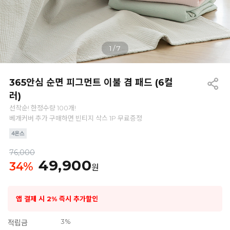
1
/
7
365안심 순면 피그먼트 이불 겸 패드 (6컬
러)
선착순! 한정수량 100개!
베개커버 추가 구매하면 빈티지 삭스 1P 무료증정
76,000
49,900
34
%
원
앱 결제 시 2% 즉시 추가할인
3%
적립금