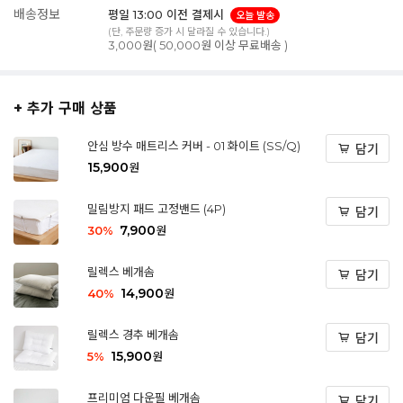
배송정보
평일 13:00 이전 결제시
오늘 발송
(단, 주문량 증가 시 달라질 수 있습니다.)
3,000원( 50,000원 이상 무료배송 )
+ 추가 구매 상품
안심 방수 매트리스 커버 - 01 화이트 (SS/Q)
담기
15,900
원
밀림방지 패드 고정밴드 (4P)
담기
7,900
30
%
원
릴렉스 베개솜
담기
14,900
40
%
원
릴렉스 경추 베개솜
담기
15,900
5
%
원
프리미엄 다운필 베개솜
담기