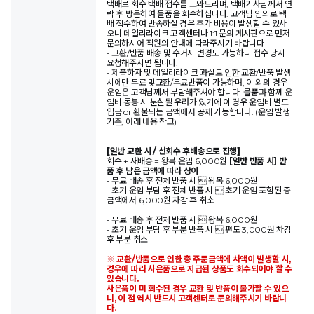
택배로 회수 택배 접수를 도와드리며, 택배기사님께서 연
락 후 방문하여 물품을 회수하십니다. 고객님 임의로 택
배 접수하여 반송하실 경우 추가 비용이 발생할 수 있사
오니 데일리라이크 고객센터나 1:1 문의 게시판으로 먼저
문의하시어 직원의 안내에 따라주시기 바랍니다.
- 교환/반품 배송 및 수거지 변경도 가능하니 접수 당시
요청해주시면 됩니다.
- 제품하자 및 데일리라이크 과실로 인한 교환/반품 발생
시에만 무료 맞교환/무료반품이 가능하며, 이 외의 경우
운임은 고객님께서 부담해주셔야 합니다. 물품과 함께 운
임비 동봉 시 분실될 우려가 있기에 이 경우 운임비 별도
입금 or 환불되는 금액에서 공제 가능합니다. (운임 발생
기준, 아래 내용 참고)
[일반 교환 시 / 선회수 후배송으로 진행]
회수 + 재배송 = 왕복 운임 6,000원
[일반 반품 시] 반
품 후 남은 금액에 따라 상이
- 무료 배송 후 전체 반품 시  왕복 6,000원
- 초기 운임 부담 후 전체 반품 시  초기 운임 포함된 총
금액에서 6,000원 차감 후 취소
- 무료 배송 후 전체 반품 시  왕복 6,000원
- 초기 운임 부담 후 부분 반품 시  편도 3,000원 차감
후 부분 취소
※ 교환/반품으로 인한 총 주문금액에 차액이 발생할 시,
경우에 따라 사은품으로 지급된 상품도 회수되어야 할 수
있습니다.
사은품이 미 회수된 경우 교환 및 반품이 불가할 수 있으
니, 이 점 역시 반드시 고객센터로 문의해주시기 바랍니
다.