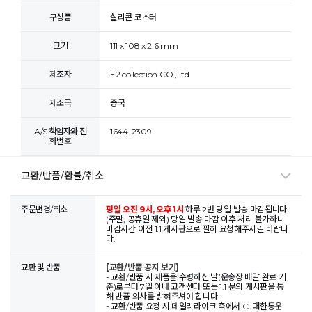
구성품
실리콘 코스터
크기
111 x 108 x 2.6 mm
제조자
E2 collection CO.,Ltd
제조국
중국
A/S 책임자와 전
1644-2309
화번호
교환/반품/환불/취소
주문변경/취소
평일 오전 9시, 오후 1시
하루 2번 당일 발송 마감됩니다.
(주말, 공휴일 제외) 당일 발송 마감 이후 처리 불가하니
마감시간 이전 1:1 게시판으로 필히 요청해주시길 바랍니
다.
교환 및 반품
[교환/반품 공지 보기]
- 교환/반품 시 제품을 수령하신 날(운송장 배달 완료 기
준)로부터 7일 이내 고객센터 또는 1:1 문의 게시판을 통
해 반품 의사를 밝혀주셔야 합니다.
- 교환/반품 요청 시 데일리라이크 측에서 CJ대한통운