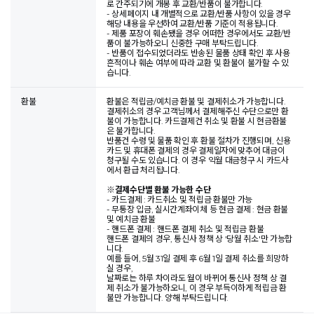
로 간주되기에 개봉 후 교환/반품이 불가합니다.
- 상세페이지 내 개별적으로 교환/반품 사항이 있을 경우
해당 내용을 우선하여 교환/반품 기준이 적용됩니다.
- 제품 포장이 훼손됐을 경우 어떠한 경우에서도 교환/반
품이 불가능하오니 신중한 구매 부탁드립니다.
- 반품이 접수되었더라도 반송된 물품 상태 확인 후 사용
흔적이나 훼손 여부에 따라 교환 및 환불이 불가할 수 있
습니다.
환불
환불은 적립금/예치금 환불 및 결제취소가 가능합니다.
결제취소의 경우 고객님께서 결제해주신 수단으로만 환
불이 가능합니다. 카드결제건 취소 및 환불 시 현금환불
은 불가합니다.
반품건 수령 및 물품 확인 후 환불 절차가 진행되며, 신용
카드 및 휴대폰 결제의 경우 결제일자에 맞추어 대금이
청구될 수도 있습니다. 이 경우 익월 대금청구 시 카드사
에서 환급 처리됩니다.
※
결제수단별 환불 가능한 수단
- 카드결제 : 카드취소 및 적립금 환불만 가능
- 무통장 입금, 실시간계좌이체 등 현금 결제 : 현금 환불
및 예치금 환불
- 핸드폰 결제 : 핸드폰 결제 취소 및 적립금 환불
핸드폰 결제의 경우, 통신사 정책 상 '당월 취소'만 가능합
니다.
예를 들어, 5월 31일 결제 후 6월 1일 결제 취소를 희망하
실 경우,
날짜로는 하루 차이라도 월이 바뀌어 통신사 정책 상 결
제 취소가 불가능하오니, 이 경우 부득이하게 적립금 환
불만 가능합니다. 양해 부탁드립니다.