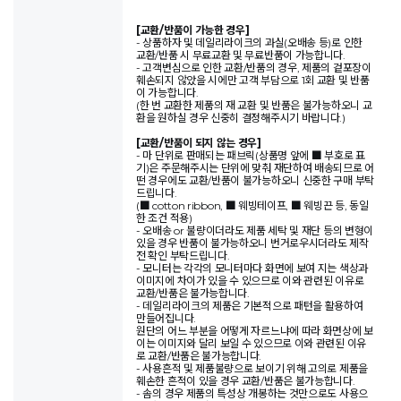
[교환/반품이 가능한 경우]
- 상품하자 및 데일리라이크의 과실(오배송 등)로 인한
교환/반품 시 무료교환 및 무료반품이 가능합니다.
- 고객변심으로 인한 교환/반품의 경우, 제품의 겉포장이
훼손되지 않았을 시에만 고객 부담으로 1회 교환 및 반품
이 가능합니다.
(한 번 교환한 제품의 재 교환 및 반품은 불가능하오니 교
환을 원하실 경우 신중히 결정해주시기 바랍니다.)
[교환/반품이 되지 않는 경우]
- 마 단위로 판매되는 패브릭(상품명 앞에 ■ 부호로 표
기)은 주문해주시는 단위에 맞춰 재단하여 배송되므로 어
떤 경우에도 교환/반품이 불가능하오니 신중한 구매 부탁
드립니다.
(■ cotton ribbon, ■ 웨빙테이프, ■ 웨빙끈 등, 동일
한 조건 적용)
- 오배송 or 불량이더라도 제품 세탁 및 재단 등의 변형이
있을 경우 반품이 불가능하오니 번거로우시더라도 제작
전 확인 부탁드립니다.
- 모니터는 각각의 모니터마다 화면에 보여 지는 색상과
이미지에 차이가 있을 수 있으므로 이와 관련된 이유로
교환/반품은 불가능합니다.
- 데일리라이크의 제품은 기본적으로 패턴을 활용하여
만들어집니다.
원단의 어느 부분을 어떻게 자르느냐에 따라 화면상에 보
이는 이미지와 달리 보일 수 있으므로 이와 관련된 이유
로 교환/반품은 불가능합니다.
- 사용흔적 및 제품불량으로 보이기 위해 고의로 제품을
훼손한 흔적이 있을 경우 교환/반품은 불가능합니다.
- 솜의 경우 제품의 특성상 개봉하는 것만으로도 사용으