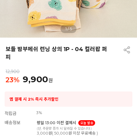
1
/
5
보들 밤부메쉬 런닝 상의 1P - 04 컬러팝 퍼
피
12,900
9,900
23
%
원
앱 결제 시 2% 즉시 추가할인
3%
적립금
배송정보
평일 13:00 이전 결제시
오늘 발송
(단, 주문량 증가 시 달라질 수 있습니다.)
3,000원( 50,000원 이상 무료배송 )