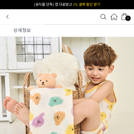
카카오 플친 추가하면
1천원 즉시 할인 쿠폰
0
상세정보