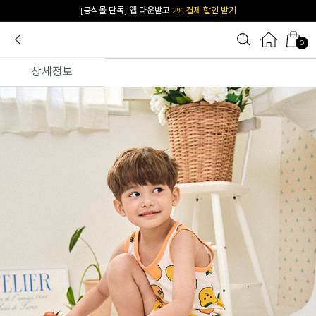
카카오 플친 추가하면
1천원 즉시 할인 쿠폰
0
상세정보