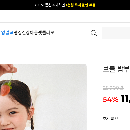
카카오 플친 추가하면
1천원 즉시 할인 쿠폰
[공식몰 단독] 앱 다운받고
2% 결제 할인 받기
 양말🧦
랭킹
신상
아울렛
콜라보
보들 밤부
25,900원
1
54
%
추가 할인