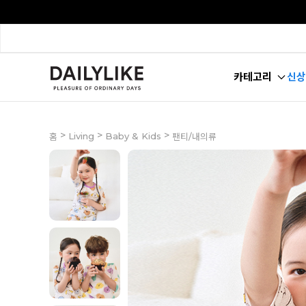
카테고리
신상
>
>
>
Living
Baby & Kids
홈
팬티/내의류