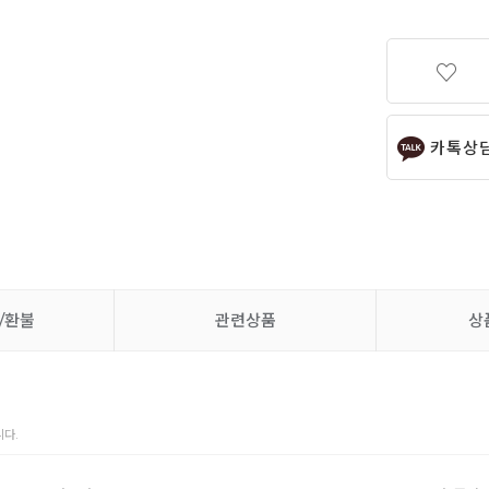
카톡상
/환불
관련상품
상
다.