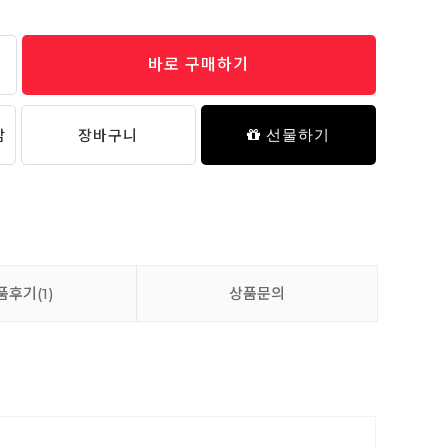
바로 구매하기
보들 밤부메쉬 7부 실내복 - 04 컬러팝 퍼피
11,900원
담
장바구니
선물하기
품후기
(1)
상품문의