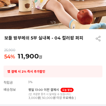
1
/
5
보들 밤부메쉬 5부 실내복 - 04 컬러팝 퍼피
25,900
11,900
54
%
원
앱 결제 시 2% 즉시 추가할인
3%
적립금
배송정보
평일 13:00 이전 결제시
오늘 발송
(단, 주문량 증가 시 달라질 수 있습니다.)
3,000원( 50,000원 이상 무료배송 )