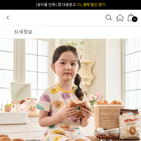
카카오 플친 추가하면
1천원 즉시 할인 쿠폰
0
상세정보