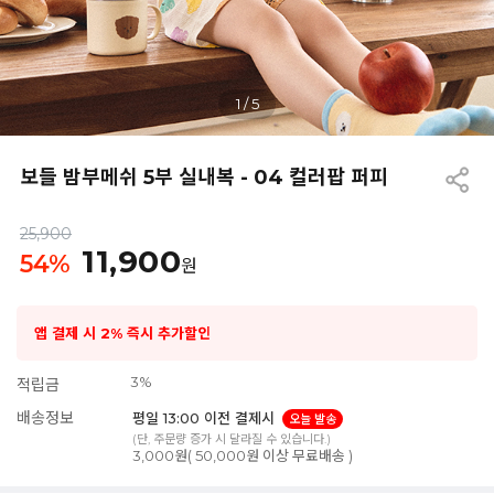
1
/
5
보들 밤부메쉬 5부 실내복 - 04 컬러팝 퍼피
25,900
11,900
54
%
원
앱 결제 시 2% 즉시 추가할인
3%
적립금
배송정보
평일 13:00 이전 결제시
오늘 발송
(단, 주문량 증가 시 달라질 수 있습니다.)
3,000원( 50,000원 이상 무료배송 )