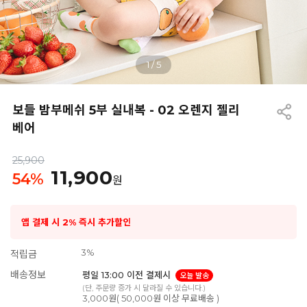
1
/
5
보들 밤부메쉬 5부 실내복 - 02 오렌지 젤리
베어
25,900
11,900
54
%
원
앱 결제 시 2% 즉시 추가할인
3%
적립금
배송정보
평일 13:00 이전 결제시
오늘 발송
(단, 주문량 증가 시 달라질 수 있습니다.)
3,000원( 50,000원 이상 무료배송 )