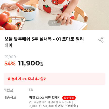
1
/
5
보들 밤부메쉬 5부 실내복 - 01 토마토 젤리
베어
25,900
11,900
54
%
원
앱 결제 시 2% 즉시 추가할인
3%
적립금
배송정보
평일 13:00 이전 결제시
오늘 발송
(단, 주문량 증가 시 달라질 수 있습니다.)
3,000원( 50,000원 이상 무료배송 )