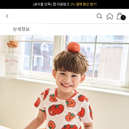
[공식몰 단독] 앱 다운받고
2% 결제 할인 받기
카카오 플친 추가하면
1천원 즉시 할인 쿠폰
0
상세정보